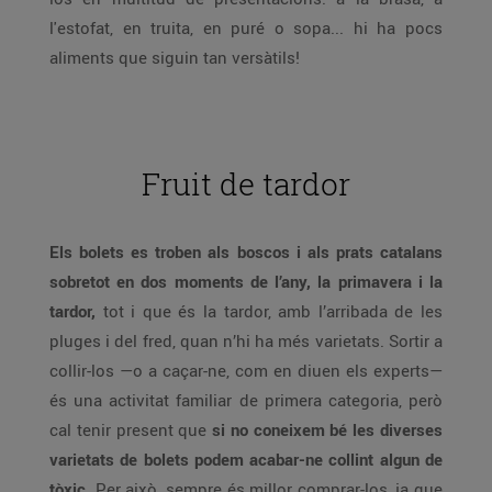
l'estofat, en truita, en puré o sopa... hi ha pocs
aliments que siguin tan versàtils!
Fruit de tardor
Els bolets es troben als boscos i als prats catalans
sobretot en dos moments de l’any, la primavera i la
tardor,
tot i que és la tardor, amb l’arribada de les
pluges i del fred, quan n’hi ha més varietats. Sortir a
collir-los —o a caçar-ne, com en diuen els experts—
és una activitat familiar de primera categoria, però
cal tenir present que
si no coneixem bé les diverses
varietats de bolets podem acabar-ne collint algun de
tòxic
. Per això, sempre és millor comprar-los, ja que