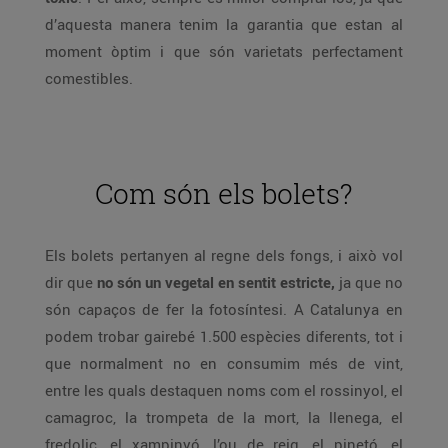
d’aquesta manera tenim la garantia que estan al
moment òptim i que són varietats perfectament
comestibles.
Com són els bolets?
Els bolets pertanyen al regne dels fongs, i això vol
dir que
no són un vegetal en sentit estricte,
ja que no
són capaços de fer la fotosíntesi. A Catalunya en
podem trobar gairebé 1.500 espècies diferents, tot i
que normalment no en consumim més de vint,
entre les quals destaquen noms com el rossinyol, el
camagroc, la trompeta de la mort, la llenega, el
fredolic, el xampinyó, l’ou de reig, el pinetó, el