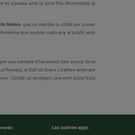
que es passeja amb la seva filla Momeroteta al
 de Mataró
, que va trepitjar la ciutat per primer
nt femenina que sorprèn cada any el públic amb
 per una cantada d’havaneres ben a prop de la
a Ruixada, el Ball de Dracs i d’altres actes per
npreu i Esclat us desitgem una molt bona festa
Les nostres apps
iments