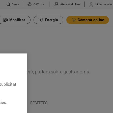
Cerca
Atenció al client
Iniciar sessió
CAT
Mobilitat
Energia
Comprar online
 sobre alimentació, parlem sobre gastronomia
publicitat
ies.
 I TRADICIONS
RECEPTES