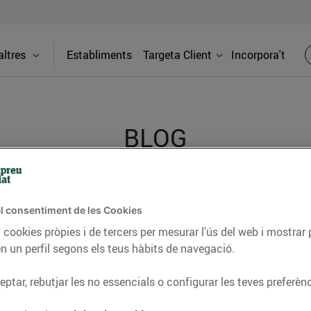
ltres
Establiments
Targeta Client
Incorpora't
BLOG
ceptes, consells nutricionals, informació d’actualitat
l consentiment de les Cookies
del nostre territori i molts altres temes.
 cookies pròpies i de tercers per mesurar l’ús del web i mostrar 
n un perfil segons els teus hàbits de navegació.
ptar, rebutjar les no essencials o configurar les teves preferènc
TAT
CONSELLS I HÀBITS SALUDABLES
ENERGIA
GASTRONOMIA