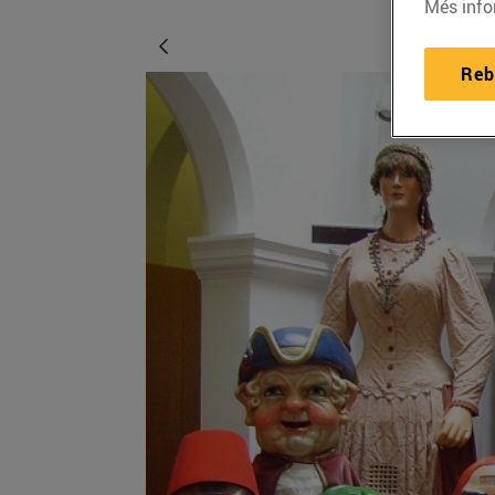
Més info
Reb