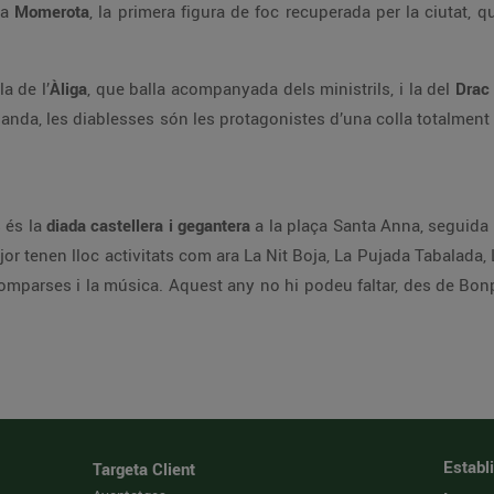
la
Momerota
, la primera figura de foc recuperada per la ciutat, 
a de l’
Àliga
, que balla acompanyada dels ministrils, i la del
Drac
 banda, les diablesses són les protagonistes d’una colla totalme
s és la
diada castellera i gegantera
a la plaça Santa Anna, seguida
jor tenen lloc activitats com ara La Nit Boja, La Pujada Tabalada, L
comparses i la música. Aquest any no hi podeu faltar, des de Bo
Establ
Targeta Client