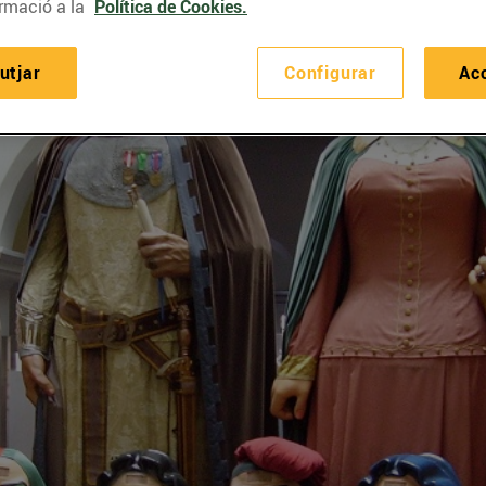
rmació a la
Política de Cookies.
utjar
Configurar
Ac