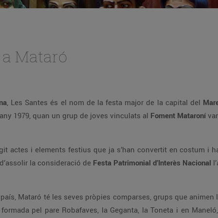
n a Mataró
na
, Les Santes és el nom de la festa major de la capital del
Mar
l’any 1979, quan un grup de joves vinculats al
Foment Mataroní
van
it actes i elements festius que ja s’han convertit en costum i h
d’assolir la consideració de
Festa Patrimonial d’Interès Nacional
l’
 país, Mataró té les seves pròpies comparses, grups que animen la 
, formada pel pare Robafaves, la Geganta, la Toneta i en Mane