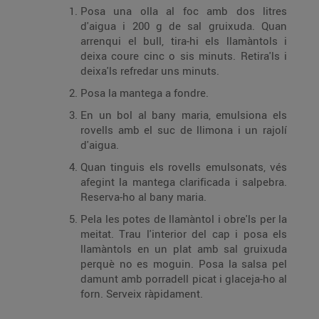
Posa una olla al foc amb dos litres
d'aigua i 200 g de sal gruixuda. Quan
arrenqui el bull, tira-hi els llamàntols i
deixa coure cinc o sis minuts. Retira'ls i
deixa'ls refredar uns minuts.
Posa la mantega a fondre.
En un bol al bany maria, emulsiona els
rovells amb el suc de llimona i un rajolí
d'aigua.
Quan tinguis els rovells emulsonats, vés
afegint la mantega clarificada i salpebra.
Reserva-ho al bany maria.
Pela les potes de llamàntol i obre'ls per la
meitat. Trau l'interior del cap i posa els
llamàntols en un plat amb sal gruixuda
perquè no es moguin. Posa la salsa pel
damunt amb porradell picat i glaceja-ho al
forn. Serveix ràpidament.