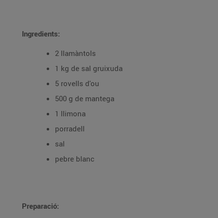
Ingredients:
2 llamàntols
1 kg de sal gruixuda
5 rovells d'ou
500 g de mantega
1 llimona
porradell
sal
pebre blanc
Preparació: