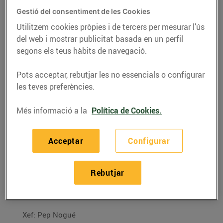
Gestió del consentiment de les Cookies
Utilitzem cookies pròpies i de tercers per mesurar l’ús
del web i mostrar publicitat basada en un perfil
segons els teus hàbits de navegació.
Pots acceptar, rebutjar les no essencials o configurar
les teves preferències.
Més informació a la
Política de Cookies.
Acceptar
Configurar
RECEPTES
Llamàntol glacejat
Rebutjar
01/de desembre/2015
Xef: Pep Nogué