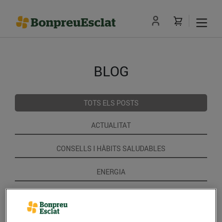
BLOG
TOTS ELS POSTS
ACTUALITAT
CONSELLS I HÀBITS SALUDABLES
ENERGIA
GASTRONOMIA I TRADICIONS
RECEPTES