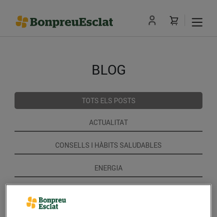
BLOG
TOTS ELS POSTS
ACTUALITAT
CONSELLS I HÀBITS SALUDABLES
ENERGIA
GASTRONOMIA I TRADICIONS
RECEPTES