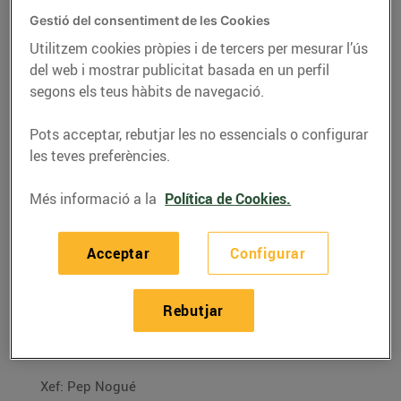
Gestió del consentiment de les Cookies
Utilitzem cookies pròpies i de tercers per mesurar l’ús
del web i mostrar publicitat basada en un perfil
segons els teus hàbits de navegació.
Pots acceptar, rebutjar les no essencials o configurar
les teves preferències.
Més informació a la
Política de Cookies.
Acceptar
Configurar
RECEPTES
Llamàntol glacejat
Rebutjar
01/de desembre/2015
Xef: Pep Nogué