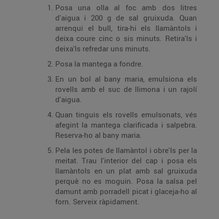
Posa una olla al foc amb dos litres
d'aigua i 200 g de sal gruixuda. Quan
arrenqui el bull, tira-hi els llamàntols i
deixa coure cinc o sis minuts. Retira'ls i
deixa'ls refredar uns minuts.
Posa la mantega a fondre.
En un bol al bany maria, emulsiona els
rovells amb el suc de llimona i un rajolí
d'aigua.
Quan tinguis els rovells emulsonats, vés
afegint la mantega clarificada i salpebra.
Reserva-ho al bany maria.
Pela les potes de llamàntol i obre'ls per la
meitat. Trau l'interior del cap i posa els
llamàntols en un plat amb sal gruixuda
perquè no es moguin. Posa la salsa pel
damunt amb porradell picat i glaceja-ho al
forn. Serveix ràpidament.