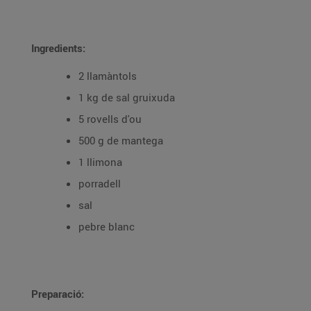
Ingredients:
2 llamàntols
1 kg de sal gruixuda
5 rovells d'ou
500 g de mantega
1 llimona
porradell
sal
pebre blanc
Preparació: