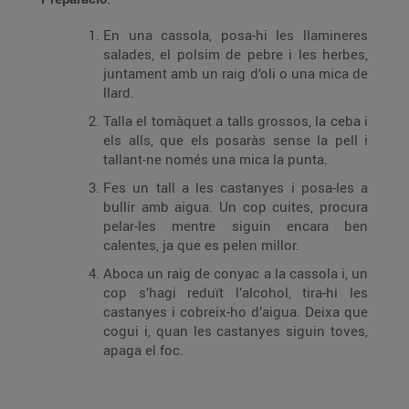
En una cassola, posa-hi les llamineres
salades, el polsim de pebre i les herbes,
juntament amb un raig d’oli o una mica de
llard.
Talla el tomàquet a talls grossos, la ceba i
els alls, que els posaràs sense la pell i
tallant-ne només una mica la punta.
Fes un tall a les castanyes i posa-les a
bullir amb aigua. Un cop cuites, procura
pelar-les mentre siguin encara ben
calentes, ja que es pelen millor.
Aboca un raig de conyac a la cassola i, un
cop s’hagi reduït l’alcohol, tira-hi les
castanyes i cobreix-ho d’aigua. Deixa que
cogui i, quan les castanyes siguin toves,
apaga el foc.