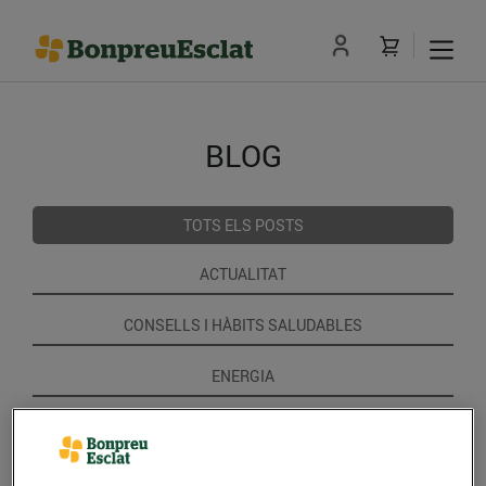
BLOG
TOTS ELS POSTS
ACTUALITAT
CONSELLS I HÀBITS SALUDABLES
ENERGIA
GASTRONOMIA I TRADICIONS
RECEPTES