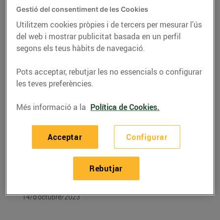
Gestió del consentiment de les Cookies
Utilitzem cookies pròpies i de tercers per mesurar l’ús
del web i mostrar publicitat basada en un perfil
segons els teus hàbits de navegació.
Pots acceptar, rebutjar les no essencials o configurar
les teves preferències.
Més informació a la
Política de Cookies.
Acceptar
Configurar
RECEPTES
Llaminera amb
Rebutjar
castanyes
14/d’octubre/2023