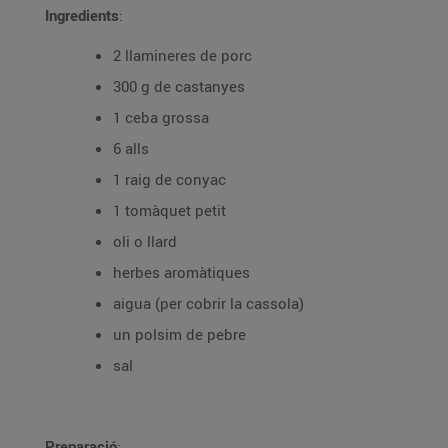
Ingredients
:
2 llamineres de porc
300 g de castanyes
1 ceba grossa
6 alls
1 raig de conyac
1 tomàquet petit
oli o llard
herbes aromàtiques
aigua (per cobrir la cassola)
un polsim de pebre
sal
Preparació
: