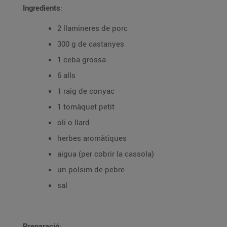
Ingredients
:
2 llamineres de porc
300 g de castanyes
1 ceba grossa
6 alls
1 raig de conyac
1 tomàquet petit
oli o llard
herbes aromàtiques
aigua (per cobrir la cassola)
un polsim de pebre
sal
Preparació
: