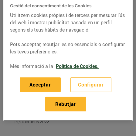
Gestió del consentiment de les Cookies
Utilitzem cookies pròpies i de tercers per mesurar l’ús
del web i mostrar publicitat basada en un perfil
segons els teus hàbits de navegació.
Pots acceptar, rebutjar les no essencials o configurar
les teves preferències.
Més informació a la
Política de Cookies.
Acceptar
Configurar
RECEPTES
Llaminera amb
Rebutjar
castanyes
14/d’octubre/2023