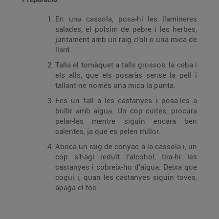
En una cassola, posa-hi les llamineres
salades, el polsim de pebre i les herbes,
juntament amb un raig d’oli o una mica de
llard.
Talla el tomàquet a talls grossos, la ceba i
els alls, que els posaràs sense la pell i
tallant-ne només una mica la punta.
Fes un tall a les castanyes i posa-les a
bullir amb aigua. Un cop cuites, procura
pelar-les mentre siguin encara ben
calentes, ja que es pelen millor.
Aboca un raig de conyac a la cassola i, un
cop s’hagi reduït l’alcohol, tira-hi les
castanyes i cobreix-ho d’aigua. Deixa que
cogui i, quan les castanyes siguin toves,
apaga el foc.