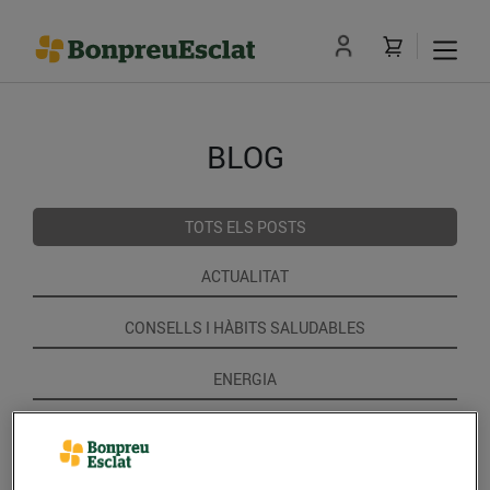
BLOG
TOTS ELS POSTS
ACTUALITAT
CONSELLS I HÀBITS SALUDABLES
ENERGIA
GASTRONOMIA I TRADICIONS
RECEPTES