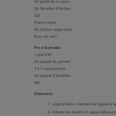
Un gotet de vi ranci
Un farcellet d’herbes
Sal
Pebre negre
Oli d’oliva verge extra
Brou de carn
Per a la picada:
1 gra d’all
Un grapat de julivert
4 ó 5 carquinyolis
Un grapat d’ametlles
Sal
Elaboració:
Lliga la llata o demana-la lligada a 
Hidrata els bolets en aigua tèbia un