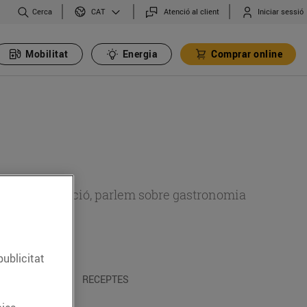
Cerca
Atenció al client
Iniciar sessió
CAT
Mobilitat
Energia
Comprar online
 sobre alimentació, parlem sobre gastronomia
publicitat
 I TRADICIONS
RECEPTES