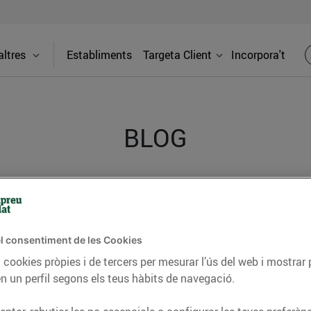
ltres
Establiments
Targeta Client
Incorpora't
BLOG
ceptes, consells nutricionals, informació d’actualitat
del nostre territori i molts altres temes.
l consentiment de les Cookies
 cookies pròpies i de tercers per mesurar l’ús del web i mostrar 
n un perfil segons els teus hàbits de navegació.
TAT
CONSELLS I HÀBITS SALUDABLES
ENERGIA
GASTRONOMIA