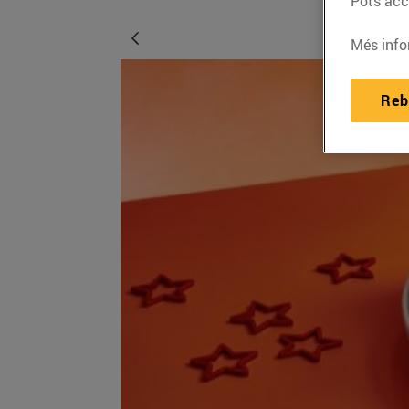
Pots acce
Més info
Reb