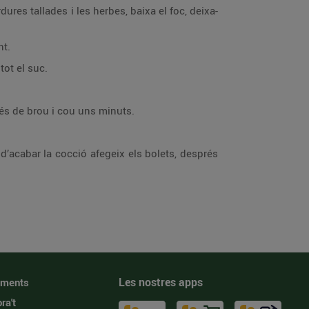
dures tallades i les herbes, baixa el foc, deixa-
nt.
tot el suc.
més de brou i cou uns minuts.
 d’acabar la cocció afegeix els bolets, després
Les nostres apps
iments
ra't