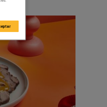
ies.
ceptar