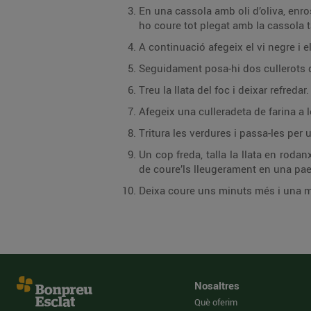
En una cassola amb oli d’oliva, enros
ho coure tot plegat amb la cassola 
A continuació afegeix el vi negre i e
Seguidament posa-hi dos cullerots de
Treu la llata del foc i deixar refredar.
Afegeix una culleradeta de farina a
Tritura les verdures i passa-les per
Un cop freda, talla la llata en roda
de coure’ls lleugerament en una pae
Deixa coure uns minuts més i una mi
Nosaltres
Què oferim