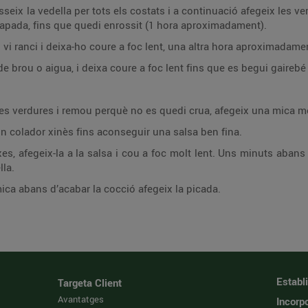
seix la vedella per tots els costats i a continuació afegeix les ver
tapada, fins que quedi enrossit (1 hora aproximadament).
l vi ranci i deixa-ho coure a foc lent, una altra hora aproximadame
 brou o aigua, i deixa coure a foc lent fins que es begui gairebé 
 les verdures i remou perquè no es quedi crua, afegeix una mica 
 un colador xinès fins aconseguir una salsa ben fina.
nxes, afegeix-la a la salsa i cou a foc molt lent. Uns minuts abans
lla.
ca abans d’acabar la cocció afegeix la picada.
Establ
Targeta Client
Avantatges
Incorpo