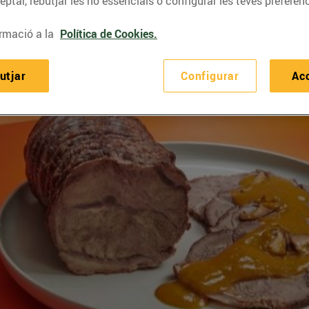
ptar, rebutjar les no essencials o configurar les teves preferènc
rmació a la
Política de Cookies.
utjar
Configurar
Ac