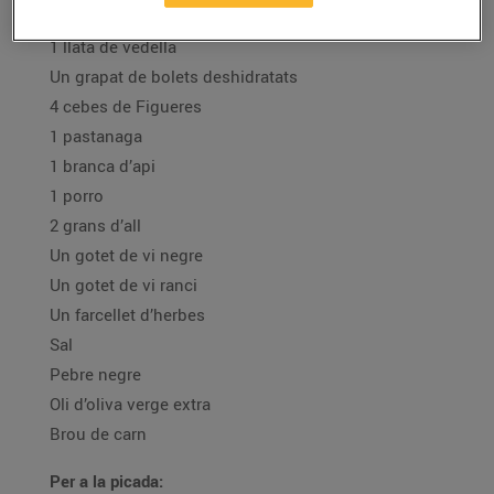
Ingredients:
1 llata de vedella
Un grapat de bolets deshidratats
4 cebes de Figueres
1 pastanaga
1 branca d’api
1 porro
2 grans d’all
Un gotet de vi negre
Un gotet de vi ranci
Un farcellet d’herbes
Sal
Pebre negre
Oli d’oliva verge extra
Brou de carn
Per a la picada: