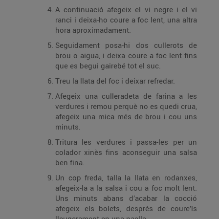
A continuació afegeix el vi negre i el vi
ranci i deixa-ho coure a foc lent, una altra
hora aproximadament.
Seguidament posa-hi dos cullerots de
brou o aigua, i deixa coure a foc lent fins
que es begui gairebé tot el suc.
Treu la llata del foc i deixar refredar.
Afegeix una culleradeta de farina a les
verdures i remou perquè no es quedi crua,
afegeix una mica més de brou i cou uns
minuts.
Tritura les verdures i passa-les per un
colador xinès fins aconseguir una salsa
ben fina.
Un cop freda, talla la llata en rodanxes,
afegeix-la a la salsa i cou a foc molt lent.
Uns minuts abans d’acabar la cocció
afegeix els bolets, després de coure’ls
lleugerament en una paella.