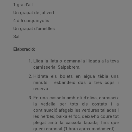
1 gra d’all
Un grapat de julivert
4 ó 5 carquinyolis
Un grapat d’ametlles
Sal
Elaboració:
Lliga la llata o demana-la lligada a la teva
carnisseria. Salpebrem.
Hidrata els bolets en aigua tèbia uns
minuts i esbandeix dos o tres cops i
reserva.
En una cassola amb oli d’oliva, enrosseix
la vedella per tots els costats i a
continuació afegeix les verdures tallades i
les herbes, baixa el foc, deixa-ho coure tot
plegat amb la cassola tapada, fins que
quedi enrossit (1 hora aproximadament).