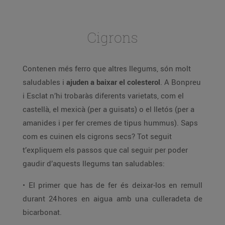
Cigrons
Contenen més ferro que altres llegums, són molt
saludables i
ajuden a baixar el colesterol
. A Bonpreu
i Esclat n’hi trobaràs diferents varietats, com el
castellà, el mexicà (per a guisats) o el lletós (per a
amanides i per fer cremes de tipus hummus). Saps
com es cuinen els cigrons secs? Tot seguit
t’expliquem els passos que cal seguir per poder
gaudir d’aquests llegums tan saludables:
• El primer que has de fer és deixar-los en remull
durant 24 hores en aigua amb una culleradeta de
bicarbonat.