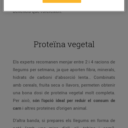
incorporar-los al cistell i gaudeix dels nombrosos
beneficis que t’ofereixen.
Proteïna vegetal
Els experts recomanen menjar entre 2 i 4 racions de
llegums per setmana, ja que aporten fibra, minerals,
hidrats de carboni d’absorció lenta… Combinats
amb cereals, fruita seca o llavors, permeten obtenir
una bona dosi de proteïna vegetal molt completa.
Per això,
són l’opció ideal per reduir el consum de
carn
i altres proteïnes d’origen animal.
D’altra banda, si prepares els llegums en forma de