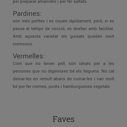
per preparar amanides i per fer saltats.
Pardines:
són més petites i es couen ràpidament, però, si es
passa el temps de cocció, es desfan amb facilitat.
Amb aquesta varietat els guisats queden molt
cremosos.
Vermelles:
Com que no tenen pell, són ideals per a les
persones que no digereixen bé els llegums. No cal
deixar-les en remull abans de cuinar-les i van molt
bé per fer cremes, purés i hamburgueses vegetals.
Faves