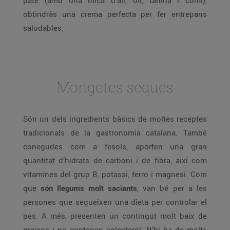
paté (amb una mica d’all, oli, tahina i comí),
obtindràs una crema perfecta per fer entrepans
saludables.
Mongetes seques
Són un dels ingredients bàsics de moltes receptes
tradicionals de la gastronomia catalana. També
conegudes com a fesols, aporten una gran
quantitat d’hidrats de carboni i de fibra, així com
vitamines del grup B, potassi, ferro i magnesi. Com
que
són llegums molt saciants
, van bé per a les
persones que segueixen una dieta per controlar el
pes. A més, presenten un contingut molt baix de
greixos i no contenen colesterol. N’hi ha de molts