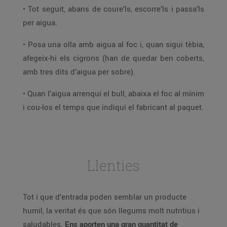
• Tot seguit, abans de coure’ls, escorre’ls i passa’ls
per aigua.
• Posa una olla amb aigua al foc i, quan sigui tèbia,
afegeix-hi els cigrons (han de quedar ben coberts,
amb tres dits d’aigua per sobre).
• Quan l’aigua arrenqui el bull, abaixa el foc al mínim
i cou-los el temps que indiqui el fabricant al paquet.
Llenties
Tot i que d’entrada poden semblar un producte
humil, la veritat és que són llegums molt nutritius i
saludables.
Ens aporten una gran quantitat de