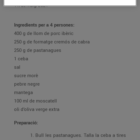
11/de maig/2021
Ingredients per a 4 persones:
400 g de llom de porc ibèric
250 g de formatge cremós de cabra
250 g de pastanagues
1 ceba
sal
sucre morè
pebre negre
mantega
100 ml de moscatell
oli d’oliva verge extra
Preparació:
Bull les pastanagues. Talla la ceba a tires