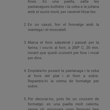
fines. En una paella, salta les
pastanagues bullides i la ceba a la juliana
amb el sucre morè, per caramel·litzar-les.
En un cassó, fon el formatge amb la
mantega i el moscatell.
Marca el llom salpebrat i passat per la
farina, i cou-lo al forn, a 200º C, 20 min,
mirant que quedi cruixent per fora i rosat
per dins.
Emplata-ho posant la pastanaga i la ceba
al fons del plat i el llom a sobre.
Reparteix-hi la crema de formatge per
sobre.
Per decorar-ho, pots fer un cruixent de
formatge: en una paella molt calenta,
sense oli, enrosseix unes llesques ben