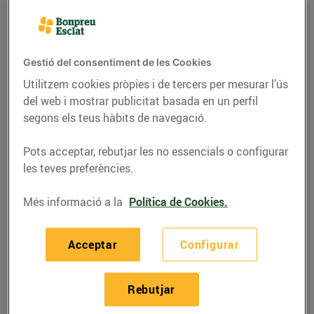
Gestió del consentiment de les Cookies
Utilitzem cookies pròpies i de tercers per mesurar l’ús
del web i mostrar publicitat basada en un perfil
segons els teus hàbits de navegació.
Pots acceptar, rebutjar les no essencials o configurar
les teves preferències.
RECEPTES
Més informació a la
Política de Cookies.
Llom de porc ibèric
Acceptar
Configurar
amb cremós de
formatge de cabra i
Rebutjar
ceba caramel·litzada