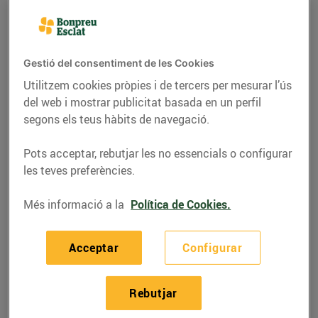
Gestió del consentiment de les Cookies
Utilitzem cookies pròpies i de tercers per mesurar l’ús
del web i mostrar publicitat basada en un perfil
segons els teus hàbits de navegació.
Pots acceptar, rebutjar les no essencials o configurar
les teves preferències.
RECEPTES
Més informació a la
Política de Cookies.
Llom de porc ibèric
Acceptar
Configurar
amb cremós de
formatge de cabra i
Rebutjar
ceba caramel·litzada