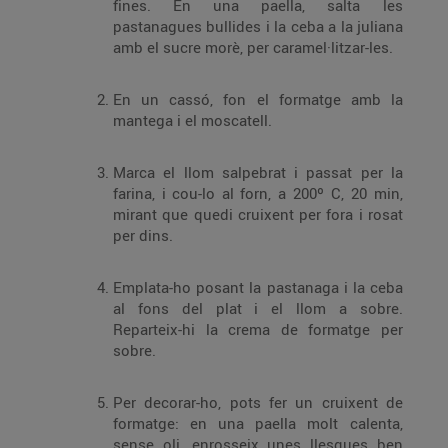
fines. En una paella, salta les
pastanagues bullides i la ceba a la juliana
amb el sucre morè, per caramel·litzar-les.
En un cassó, fon el formatge amb la
mantega i el moscatell.
Marca el llom salpebrat i passat per la
farina, i cou-lo al forn, a 200º C, 20 min,
mirant que quedi cruixent per fora i rosat
per dins.
Emplata-ho posant la pastanaga i la ceba
al fons del plat i el llom a sobre.
Reparteix-hi la crema de formatge per
sobre.
Per decorar-ho, pots fer un cruixent de
formatge: en una paella molt calenta,
sense oli, enrosseix unes llesques ben