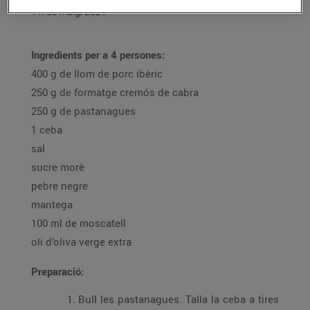
11/de maig/2021
Ingredients per a 4 persones:
400 g de llom de porc ibèric
250 g de formatge cremós de cabra
250 g de pastanagues
1 ceba
sal
sucre morè
pebre negre
mantega
100 ml de moscatell
oli d’oliva verge extra
Preparació:
Bull les pastanagues. Talla la ceba a tires