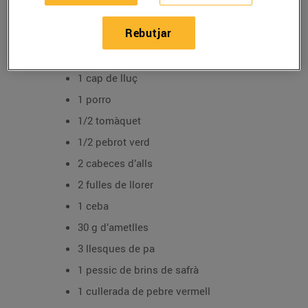
Recepta de lluç amb salsa d'ametlles de la Jennifer
Fernández
Rebutjar
4 rodanxes de lluç
1 cap de lluç
1 porro
1/2 tomàquet
1/2 pebrot verd
2 cabeces d’alls
2 fulles de llorer
1 ceba
30 g d’ametlles
3 llesques de pa
1 pessic de brins de safrà
1 cullerada de pebre vermell