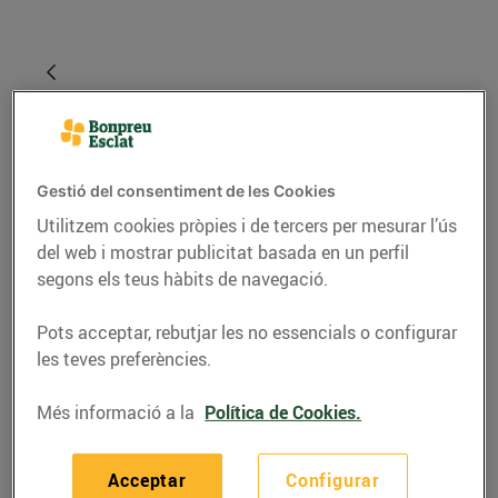
Gestió del consentiment de les Cookies
Utilitzem cookies pròpies i de tercers per mesurar l’ús
del web i mostrar publicitat basada en un perfil
segons els teus hàbits de navegació.
RECEPTES
Pots acceptar, rebutjar les no essencials o configurar
les teves preferències.
Lluç amb salsa
d’ametlles
Més informació a la
Política de Cookies.
09/de desembre/2020
Acceptar
Configurar