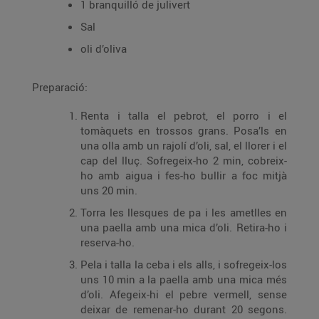
1 branquilló de julivert
Sal
oli d’oliva
Preparació:
Renta i talla el pebrot, el porro i el
tomàquets en trossos grans. Posa’ls en
una olla amb un rajolí d’oli, sal, el llorer i el
cap del lluç. Sofregeix-ho 2 min, cobreix-
ho amb aigua i fes-ho bullir a foc mitjà
uns 20 min.
Torra les llesques de pa i les ametlles en
una paella amb una mica d’oli. Retira-ho i
reserva-ho.
Pela i talla la ceba i els alls, i sofregeix-los
uns 10 min a la paella amb una mica més
d’oli. Afegeix-hi el pebre vermell, sense
deixar de remenar-ho durant 20 segons.