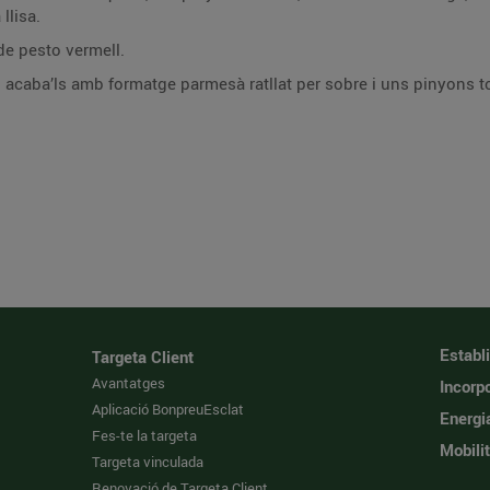
llisa.
de pesto vermell.
 acaba’ls amb formatge parmesà ratllat per sobre i uns pinyons to
Establ
Targeta Client
Avantatges
Incorpo
Aplicació BonpreuEsclat
Energi
Fes-te la targeta
Mobilit
Targeta vinculada
Renovació de Targeta Client