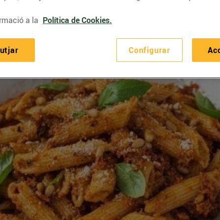
rmació a la
Política de Cookies.
utjar
Configurar
Ac