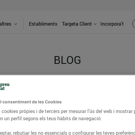
ltres
Establiments
Targeta Client
Incorpora't
BLOG
ceptes, consells nutricionals, informació d’actualitat
del nostre territori i molts altres temes.
l consentiment de les Cookies
 cookies pròpies i de tercers per mesurar l’ús del web i mostrar 
n un perfil segons els teus hàbits de navegació.
TAT
CONSELLS I HÀBITS SALUDABLES
ENERGIA
GASTRONOMIA
ptar, rebutjar les no essencials o configurar les teves preferènc