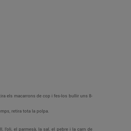
tira els macarrons de cop i fes-los bullir uns 8-
ps, retira tota la polpa.
 l’oli, el parmesà, la sal, el pebre i la carn de