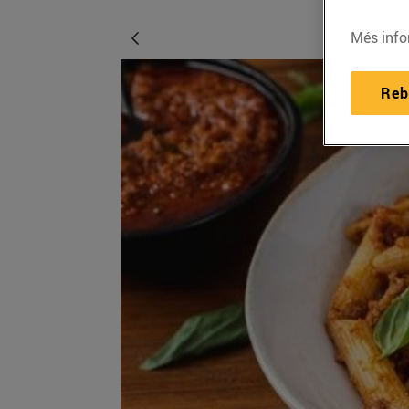
Més info
Reb