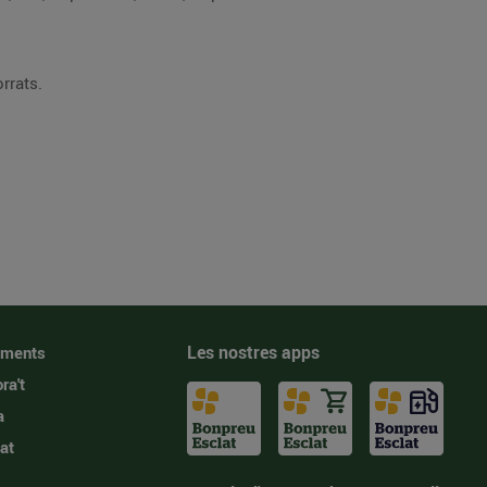
rrats.
Les nostres apps
iments
ra't
a
at