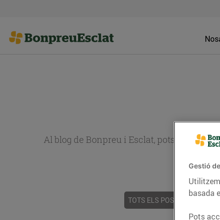
Nosa
Al blog de Bonpreu i Esclat, pots trobar re
Gestió de
Utilitzem
basada e
TOTS ELS POSTS
ACTUALI
Pots acce