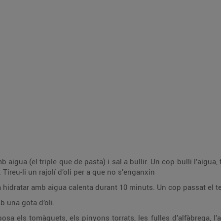
aigua (el triple que de pasta) i sal a bullir. Un cop bulli l’aigua, 
 Tireu-li un rajolí d’oli per a que no s’enganxin
 hidratar amb aigua calenta durant 10 minuts. Un cop passat el tem
b una gota d’oli.
sa els tomàquets, els pinyons torrats, les fulles d’alfàbrega, l’all,