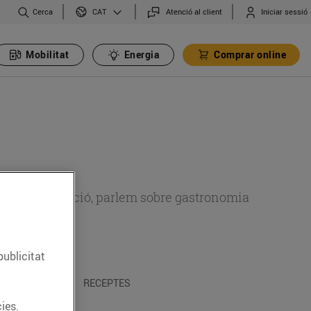
Cerca
Atenció al client
Iniciar sessió
CAT
Mobilitat
Energia
Comprar online
 sobre alimentació, parlem sobre gastronomia
publicitat
 I TRADICIONS
RECEPTES
ies.