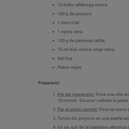
10 fulles alfàbrega fresca
100 g de pinyons
1 dent d’all
1 nyora seca
100 g de parmesà ratllat
75 ml d’oli d’oliva verge extra
Sal fina
Pebre negre
Preparació:
Per als macarrons:
Posa una olla amb 
10 minuts. Escorre i refreda la pasta.
Per al pesto vermell:
Posa la nyora a
Torreu els pinyons en una paella am
En un got de la batedora elèctrica po