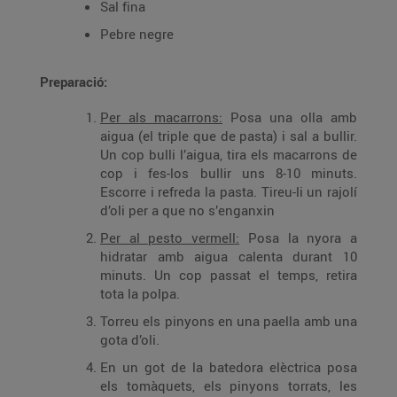
Sal fina
Pebre negre
Preparació:
Per als macarrons:
Posa una olla amb
aigua (el triple que de pasta) i sal a bullir.
Un cop bulli l’aigua, tira els macarrons de
cop i fes-los bullir uns 8-10 minuts.
Escorre i refreda la pasta. Tireu-li un rajolí
d’oli per a que no s’enganxin
Per al pesto vermell:
Posa la nyora a
hidratar amb aigua calenta durant 10
minuts. Un cop passat el temps, retira
tota la polpa.
Torreu els pinyons en una paella amb una
gota d’oli.
En un got de la batedora elèctrica posa
els tomàquets, els pinyons torrats, les