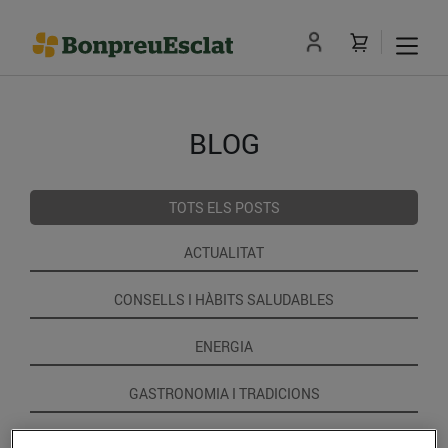
BLOG
TOTS ELS POSTS
ACTUALITAT
CONSELLS I HÀBITS SALUDABLES
ENERGIA
GASTRONOMIA I TRADICIONS
RECEPTES