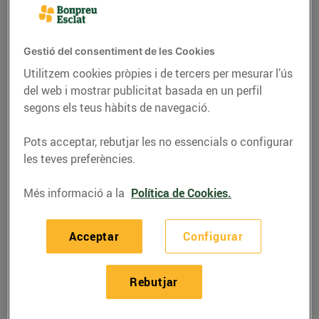
Gestió del consentiment de les Cookies
Utilitzem cookies pròpies i de tercers per mesurar l’ús
del web i mostrar publicitat basada en un perfil
segons els teus hàbits de navegació.
Pots acceptar, rebutjar les no essencials o configurar
les teves preferències.
Més informació a la
Política de Cookies.
RECEPTES
Macarrons al pesto
Acceptar
Configurar
vermell
Rebutjar
07/de juny/2022