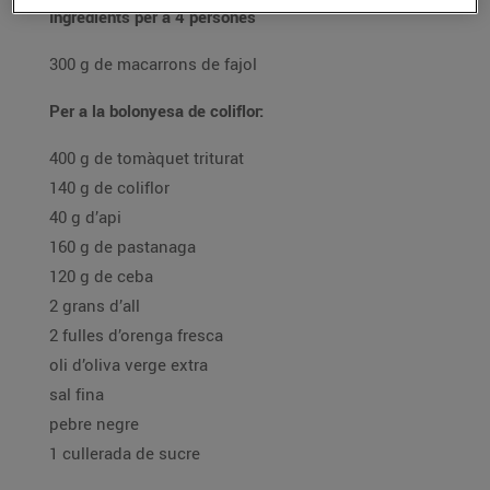
Ingredients per a 4 persones
300 g de macarrons de fajol
Per a la bolonyesa de coliflor:
400 g de tomàquet triturat
140 g de coliflor
40 g d’api
160 g de pastanaga
120 g de ceba
2 grans d’all
2 fulles d’orenga fresca
oli d’oliva verge extra
sal fina
pebre negre
1 cullerada de sucre