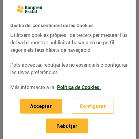
Gestió del consentiment de les Cookies
Utilitzem cookies pròpies i de tercers per mesurar l’ús
del web i mostrar publicitat basada en un perfil
segons els teus hàbits de navegació.
Pots acceptar, rebutjar les no essencials o configurar
les teves preferències.
Més informació a la
Política de Cookies.
RECEPTES
Macarrons de fajol amb
Acceptar
Configurar
bolonyesa de coliflor
09/de novembre/2020
Rebutjar