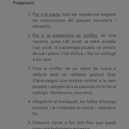
Preparació:
Per a la pasta:
bull els macarrons seguint
les instruccions del paquet, escorre'ls i
refreda'ls.
Per a la bolonyesa de coliflor:
en una
cassola, posa l’all picat, la ceba picada,
l’api picat, la pastanaga picada, un pessic
de sal i pebre i l’oli d’oliva, i fes un sofregit
a foc lent.
Pica la coliflor en un robot de cuina o
ratlla-la amb un ratllador gruixut (has
d’aconseguir una textura similar a la carn
picada) i afegeix-la a la cassola on hi ha el
sofregit. Remena-ho una mica.
Afegeix-hi el tomàquet, les fulles d’orenga
picades i la cullerada de sucre, i salpebra-
ho.
Deixa-ho coure a foc lent fins que quedi
com una bolonyesa espessa.