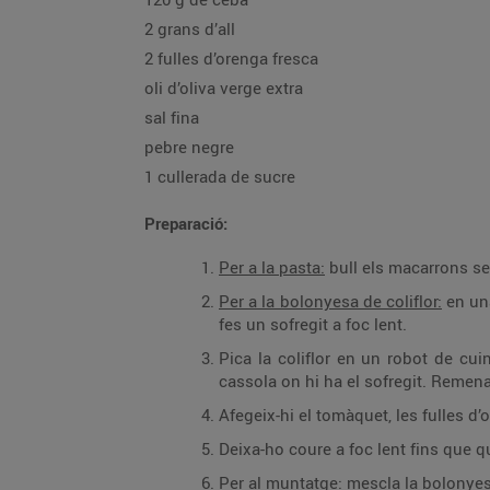
2 grans d’all
2 fulles d’orenga fresca
oli d’oliva verge extra
sal fina
pebre negre
1 cullerada de sucre
Preparació:
Per a la pasta:
Per a la bolonyesa de coliflor:
en una cassola, posa l’all pic
fes un sofregit a foc lent.
Pica la coliflor en un robot de cuina o ratlla-la amb un ratllador gruixut (has 
cassola on hi ha el sofregit. Remen
Deixa-ho coure a foc lent fins que
Per al muntatge: