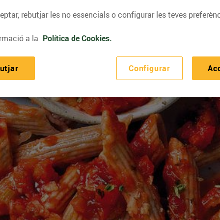
ptar, rebutjar les no essencials o configurar les teves preferènc
rmació a la
Política de Cookies.
utjar
Configurar
Ac