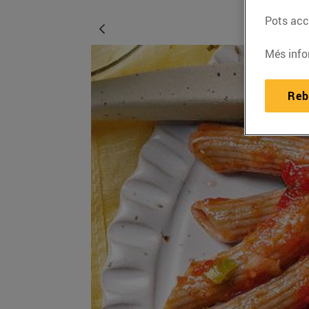
Pots acce
Més info
Reb