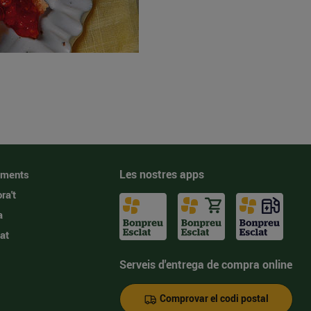
Les nostres apps
iments
ra't
a
at
Serveis d'entrega de compra online
Comprovar el codi postal