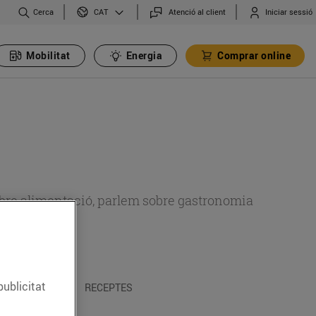
Cerca
Atenció al client
Iniciar sessió
CAT
Mobilitat
Energia
Comprar online
 sobre alimentació, parlem sobre gastronomia
publicitat
 I TRADICIONS
RECEPTES