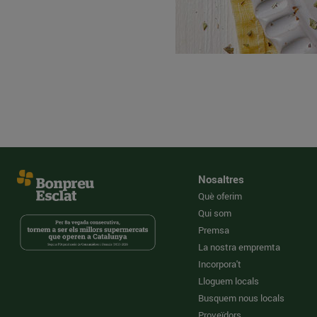
Nosaltres
Què oferim
Qui som
Premsa
La nostra empremta
Incorpora't
Lloguem locals
Busquem nous locals
Proveïdors