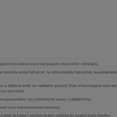
bull els macarrons seguint les instruccions del paquet, escorre'ls i refreda'ls.
at, la ceba picada, l’api picat, la pastanaga picada, un pessic de sal i pebre i l’oli d’oliva, i
d’aconseguir una textura similar a la carn picada) i afegeix-la a la
a-ho una mica.
Afegeix-hi el tomàquet, les fulles d’orenga picades i la cullerada de sucre, i salpebra-ho.
 quedi com una bolonyesa espessa.
mescla la bolonyesa amb la pasta i serveix-la ben calenta en quatre plats fondos.