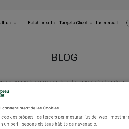
ltres
Establiments
Targeta Client
Incorpora't
BLOG
ceptes, consells nutricionals, informació d’actualitat
del nostre territori i molts altres temes.
l consentiment de les Cookies
 cookies pròpies i de tercers per mesurar l’ús del web i mostrar 
TAT
CONSELLS I HÀBITS SALUDABLES
ENERGIA
GASTRONOMIA
n un perfil segons els teus hàbits de navegació.