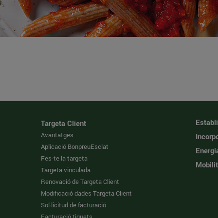
Establ
Targeta Client
Avantatges
Incorpo
Aplicació BonpreuEsclat
Energi
Fes-te la targeta
Mobilit
Targeta vinculada
Renovació de Targeta Client
Modificació dades Targeta Client
Sol·licitud de facturació
Facturació tiquets