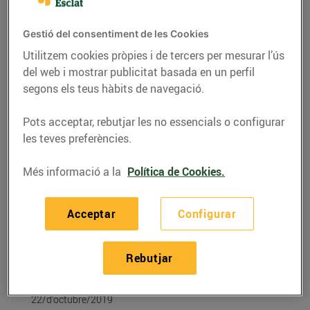
Gestió del consentiment de les Cookies
Utilitzem cookies pròpies i de tercers per mesurar l’ús
del web i mostrar publicitat basada en un perfil
segons els teus hàbits de navegació.
Pots acceptar, rebutjar les no essencials o configurar
les teves preferències.
Més informació a la
Política de Cookies.
RECEPTES
Acceptar
Configurar
Recepta de magret
d’ànec amb taronja i
Rebutjar
gingebre
22/d’octubre/2019