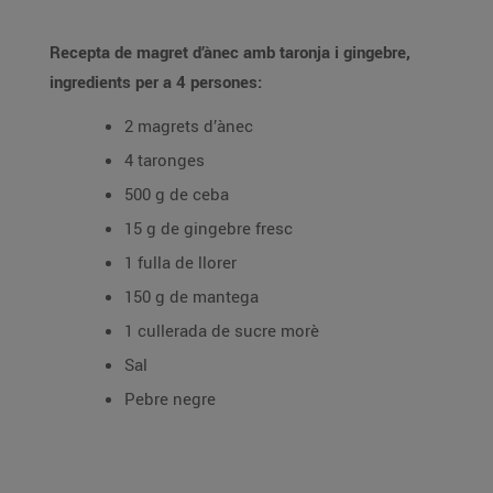
Recepta de magret d’ànec amb taronja i gingebre,
ingredients per a 4 persones:
2 magrets d’ànec
4 taronges
500 g de ceba
15 g de gingebre fresc
1 fulla de llorer
150 g de mantega
1 cullerada de sucre morè
Sal
Pebre negre