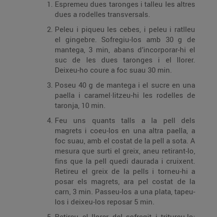
Espremeu dues taronges i talleu les altres
dues a rodelles transversals.
Peleu i piqueu les cebes, i peleu i ratlleu
el gingebre. Sofregiu-los amb 30 g de
mantega, 3 min, abans d’incorporar-hi el
suc de les dues taronges i el llorer.
Deixeu-ho coure a foc suau 30 min.
Poseu 40 g de mantega i el sucre en una
paella i caramel·litzeu-hi les rodelles de
taronja, 10 min.
Feu uns quants talls a la pell dels
magrets i coeu-los en una altra paella, a
foc suau, amb el costat de la pell a sota. A
mesura que surti el greix, aneu retirant-lo,
fins que la pell quedi daurada i cruixent.
Retireu el greix de la pells i torneu-hi a
posar els magrets, ara pel costat de la
carn, 3 min. Passeu-los a una plata, tapeu-
los i deixeu-los reposar 5 min.
Retireu el llorer del sofregit i tritureu-lo;