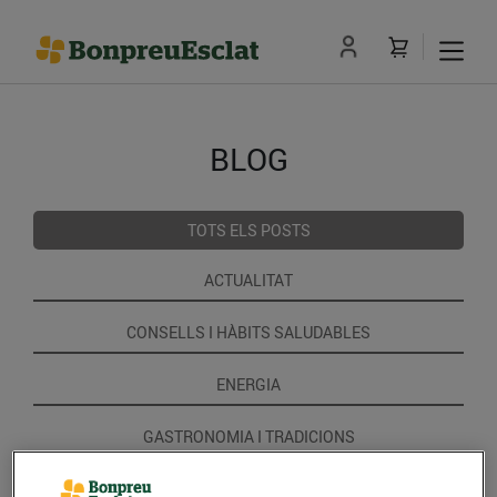
BLOG
TOTS ELS POSTS
ACTUALITAT
CONSELLS I HÀBITS SALUDABLES
ENERGIA
GASTRONOMIA I TRADICIONS
RECEPTES