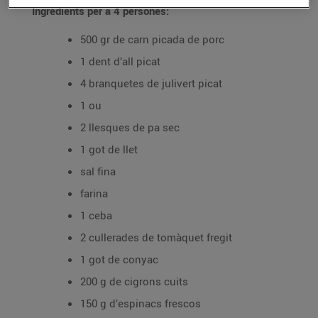
Ingredients per a 4 persones:
500 gr de carn picada de porc
1 dent d’all picat
4 branquetes de julivert picat
1 ou
2 llesques de pa sec
1 got de llet
sal fina
farina
1 ceba
2 cullerades de tomàquet fregit
1 got de conyac
200 g de cigrons cuits
150 g d’espinacs frescos