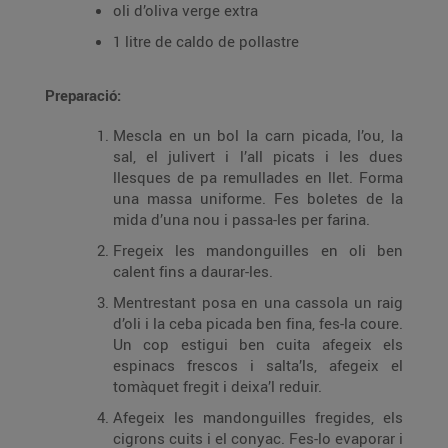
oli d’oliva verge extra
1 litre de caldo de pollastre
Preparació:
Mescla en un bol la carn picada, l’ou, la
sal, el julivert i l’all picats i les dues
llesques de pa remullades en llet. Forma
una massa uniforme. Fes boletes de la
mida d’una nou i passa-les per farina.
Fregeix les mandonguilles en oli ben
calent fins a daurar-les.
Mentrestant posa en una cassola un raig
d’oli i la ceba picada ben fina, fes-la coure.
Un cop estigui ben cuita afegeix els
espinacs frescos i salta’ls, afegeix el
tomàquet fregit i deixa’l reduir.
Afegeix les mandonguilles fregides, els
cigrons cuits i el conyac. Fes-lo evaporar i