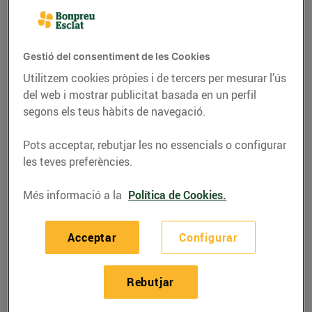
Gestió del consentiment de les Cookies
Utilitzem cookies pròpies i de tercers per mesurar l’ús
del web i mostrar publicitat basada en un perfil
segons els teus hàbits de navegació.
Pots acceptar, rebutjar les no essencials o configurar
les teves preferències.
Més informació a la
Política de Cookies.
RECEPTES
Mandonguilles amb
Acceptar
Configurar
cigrons i espinacs
27/d’abril/2022
Rebutjar