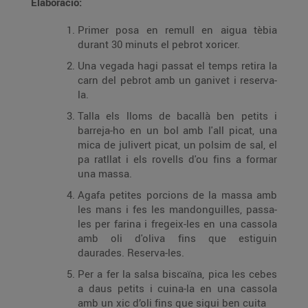
Elaboració:
Primer posa en remull en aigua tèbia
durant 30 minuts el pebrot xoricer.
Una vegada hagi passat el temps retira la
carn del pebrot amb un ganivet i reserva-
la.
Talla els lloms de bacallà ben petits i
barreja-ho en un bol amb l'all picat, una
mica de julivert picat, un polsim de sal, el
pa ratllat i els rovells d'ou fins a formar
una massa.
Agafa petites porcions de la massa amb
les mans i fes les mandonguilles, passa-
les per farina i fregeix-les en una cassola
amb oli d'oliva fins que estiguin
daurades. Reserva-les.
Per a fer la salsa biscaïna, pica les cebes
a daus petits i cuina-la en una cassola
amb un xic d’oli fins que sigui ben cuita