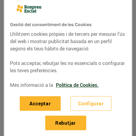
Gestió del consentiment de les Cookies
Utilitzem cookies pròpies i de tercers per mesurar l’ús
del web i mostrar publicitat basada en un perfil
segons els teus hàbits de navegació.
Pots acceptar, rebutjar les no essencials o configurar
les teves preferències.
Més informació a la
Política de Cookies.
RECEPTES
Mandonguilles de
Acceptar
Configurar
bacallà amb salsa
biscaïna
Rebutjar
09/d’agost/2022