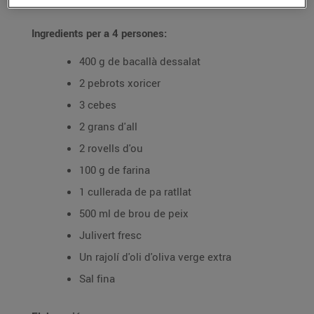
Ingredients per a 4 persones:
400 g de bacallà dessalat
2 pebrots xoricer
3 cebes
2 grans d'all
2 rovells d'ou
100 g de farina
1 cullerada de pa ratllat
500 ml de brou de peix
Julivert fresc
Un rajolí d'oli d'oliva verge extra
Sal fina