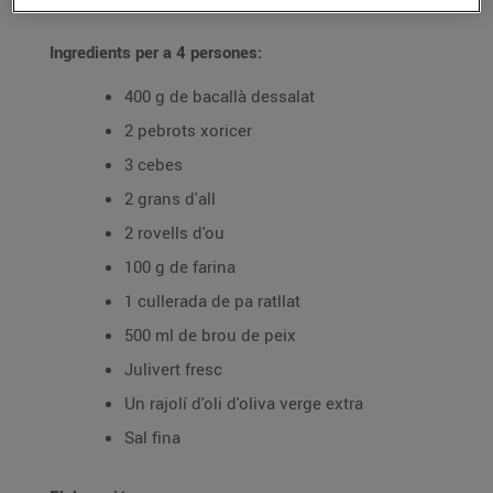
Ingredients per a 4 persones:
400 g de bacallà dessalat
2 pebrots xoricer
3 cebes
2 grans d'all
2 rovells d'ou
100 g de farina
1 cullerada de pa ratllat
500 ml de brou de peix
Julivert fresc
Un rajolí d'oli d'oliva verge extra
Sal fina