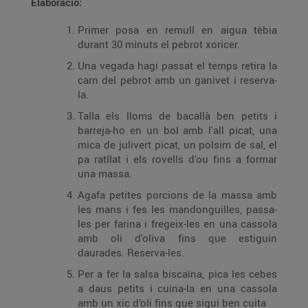
Elaboració:
Primer posa en remull en aigua tèbia
durant 30 minuts el pebrot xoricer.
Una vegada hagi passat el temps retira la
carn del pebrot amb un ganivet i reserva-
la.
Talla els lloms de bacallà ben petits i
barreja-ho en un bol amb l'all picat, una
mica de julivert picat, un polsim de sal, el
pa ratllat i els rovells d'ou fins a formar
una massa.
Agafa petites porcions de la massa amb
les mans i fes les mandonguilles, passa-
les per farina i fregeix-les en una cassola
amb oli d'oliva fins que estiguin
daurades. Reserva-les.
Per a fer la salsa biscaïna, pica les cebes
a daus petits i cuina-la en una cassola
amb un xic d’oli fins que sigui ben cuita