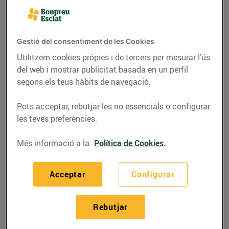
Gestió del consentiment de les Cookies
Utilitzem cookies pròpies i de tercers per mesurar l’ús
del web i mostrar publicitat basada en un perfil
segons els teus hàbits de navegació.
Pots acceptar, rebutjar les no essencials o configurar
les teves preferències.
Més informació a la
Política de Cookies.
RECEPTES
Mandonguilles de
Acceptar
Configurar
bacallà amb salsa
biscaïna
Rebutjar
09/d’agost/2022