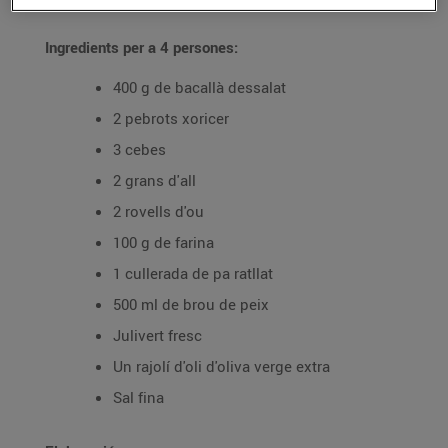
Ingredients per a 4 persones:
400 g de bacallà dessalat
2 pebrots xoricer
3 cebes
2 grans d'all
2 rovells d'ou
100 g de farina
1 cullerada de pa ratllat
500 ml de brou de peix
Julivert fresc
Un rajolí d'oli d'oliva verge extra
Sal fina