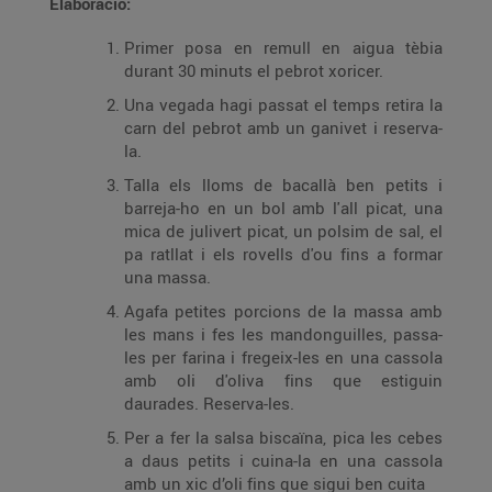
Elaboració:
Primer posa en remull en aigua tèbia
durant 30 minuts el pebrot xoricer.
Una vegada hagi passat el temps retira la
carn del pebrot amb un ganivet i reserva-
la.
Talla els lloms de bacallà ben petits i
barreja-ho en un bol amb l'all picat, una
mica de julivert picat, un polsim de sal, el
pa ratllat i els rovells d'ou fins a formar
una massa.
Agafa petites porcions de la massa amb
les mans i fes les mandonguilles, passa-
les per farina i fregeix-les en una cassola
amb oli d'oliva fins que estiguin
daurades. Reserva-les.
Per a fer la salsa biscaïna, pica les cebes
a daus petits i cuina-la en una cassola
amb un xic d’oli fins que sigui ben cuita