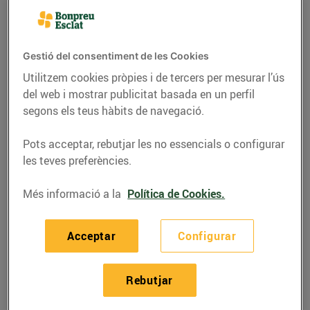
Gestió del consentiment de les Cookies
Utilitzem cookies pròpies i de tercers per mesurar l’ús
del web i mostrar publicitat basada en un perfil
segons els teus hàbits de navegació.
Pots acceptar, rebutjar les no essencials o configurar
les teves preferències.
Més informació a la
Política de Cookies.
RECEPTES
Mandonguilles de
Acceptar
Configurar
bacallà amb salsa
biscaïna
Rebutjar
09/d’agost/2022