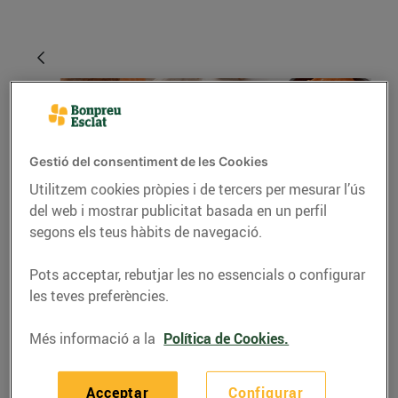
Gestió del consentiment de les Cookies
Utilitzem cookies pròpies i de tercers per mesurar l’ús
del web i mostrar publicitat basada en un perfil
segons els teus hàbits de navegació.
RECEPTES
Pots acceptar, rebutjar les no essencials o configurar
Mandonguilles vegetals
les teves preferències.
de moniato, carabassa i
Més informació a la
Política de Cookies.
bolets
03/de març/2021
Acceptar
Configurar