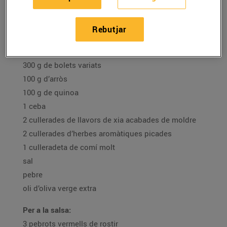
Ingredients per a 4 persones:
Rebutjar
300 g de carabassa pelada i sense llavors
1 moniato mitjà
300 g de bolets variats
100 g d’arròs
100 g de quinoa
1 ceba
2 cullerades de llavors de xia acabades de moldre
2 cullerades d’herbes aromàtiques picades
1 culleradeta de comí molt
sal
pebre
oli d’oliva verge extra
Per a la salsa:
3 pebrots vermells de rostir