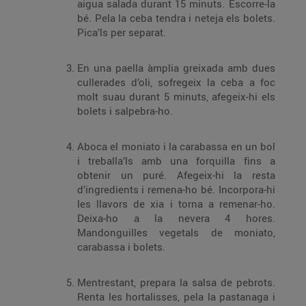
aigua salada durant 15 minuts. Escorre-la
bé. Pela la ceba tendra i neteja els bolets.
Pica’ls per separat.
En una paella àmplia greixada amb dues
cullerades d’oli, sofregeix la ceba a foc
molt suau durant 5 minuts, afegeix-hi els
bolets i salpebra-ho.
Aboca el moniato i la carabassa en un bol
i treballa’ls amb una forquilla fins a
obtenir un puré. Afegeix-hi la resta
d’ingredients i remena-ho bé. Incorpora-hi
les llavors de xia i torna a remenar-ho.
Deixa-ho a la nevera 4 hores.
Mandonguilles vegetals de moniato,
carabassa i bolets.
Mentrestant, prepara la salsa de pebrots.
Renta les hortalisses, pela la pastanaga i