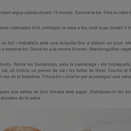
 obtenir un puré. Afegeix-hi la resta d’ingredients i remena-ho bé.
ga i els tomàquets, i talla’ls tots a trossets. Posa-ho tot en una
 180 graus durant 40 minuts.
Retira el llorer i aboca les verdures al vas de la batedora. Tritura-ho i cola
. Distribueix-hi les boletes i cou-les al forn preescalfat a 180 graus
anyades de la salsa.