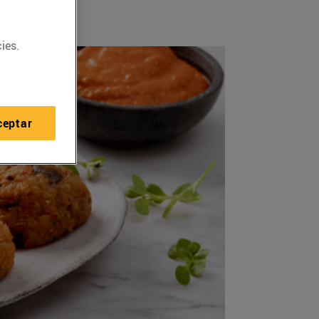
ies.
ceptar