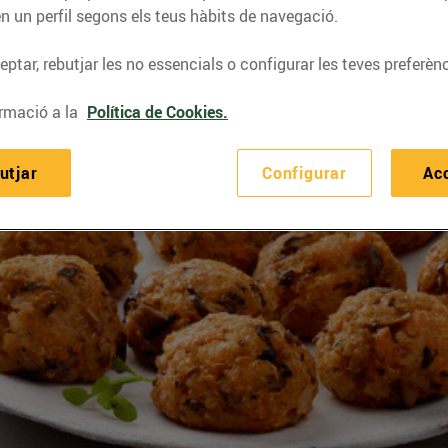
n un perfil segons els teus hàbits de navegació.
ptar, rebutjar les no essencials o configurar les teves preferènc
rmació a la
Política de Cookies.
utjar
Configurar
Ac