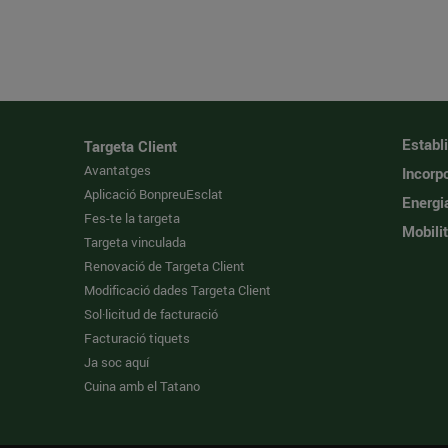
Establ
Targeta Client
Avantatges
Incorpo
Aplicació BonpreuEsclat
Energi
Fes-te la targeta
Mobilit
Targeta vinculada
Renovació de Targeta Client
Modificació dades Targeta Client
Sol·licitud de facturació
Facturació tiquets
Ja soc aquí
Cuina amb el Tatano