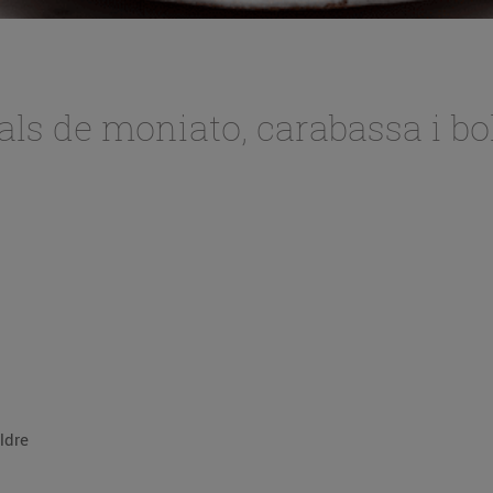
ls de moniato, carabassa i bo
s de xia acabades de moldre