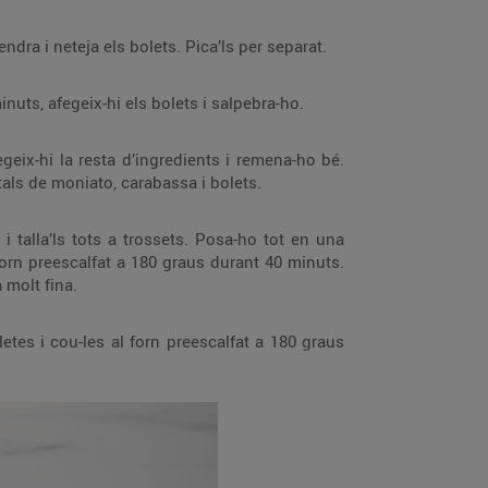
Esbandeix la quinoa i bull-la en abundant aigua salada durant 15 minuts. Escorre-la bé. Pela la ceba tendra i neteja els bolets. Pica’ls per separat.
En una paella àmplia greixada amb dues cullerades d’oli, sofregeix la ceba a foc molt suau durant 5 minuts, afegeix-hi els bolets i salpebra-ho.
Incorpora-hi les llavors de xia i torna a remenar-ho. Deixa-ho a la nevera 4 hores. Mandonguilles vegetals de moniato, carabassa i bolets.
-ho per aconseguir una salsa molt fina.