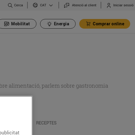
Cerca
Atenció al client
Iniciar sessió
CAT
Mobilitat
Energia
Comprar online
 sobre alimentació, parlem sobre gastronomia
 I TRADICIONS
RECEPTES
publicitat