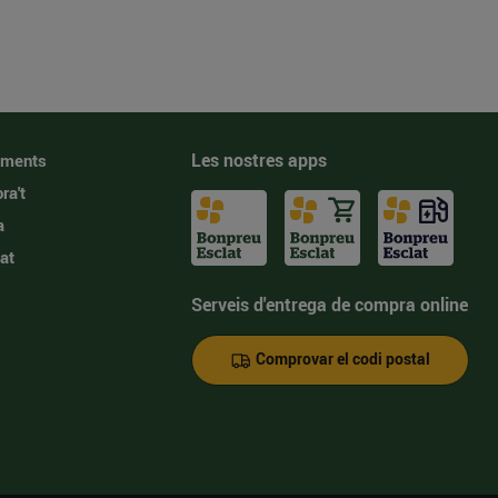
Les nostres apps
iments
ra't
a
at
Serveis d'entrega de compra online
Comprovar el codi postal