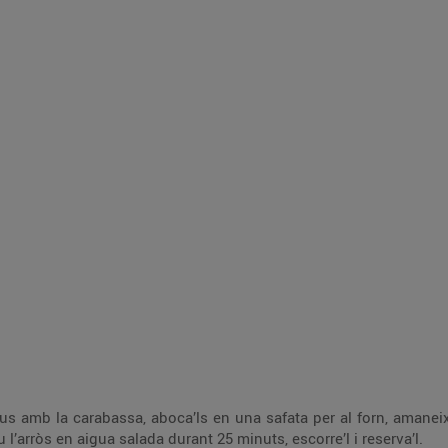
n, amaneix-los amb un pessic de sal i oli, i rosteix-los a
180 graus durant uns 30 minuts. Cou l’arròs en aigua salada durant 25 minuts, escorre’l i reserva’l.