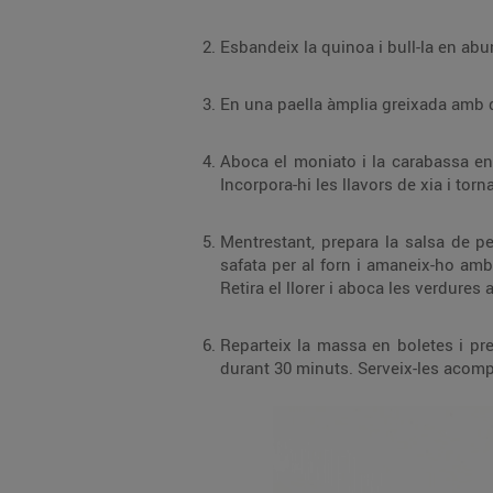
Aboca el moniato i la carabassa en un bol i treballa’ls amb una forquilla fins a
Mentrestant, prepara la salsa de pebrots. Renta les hortalisses, pela la pastana
safata per al forn i amaneix-ho amb sal, oli d’oliva, un pessic de sal i les fulles de llorer. Cou-ho al forn preescalfat a
Reparteix la massa en boletes i prepara una safata de forn folrada amb paper
durant 30 minuts. Serveix-les acomp