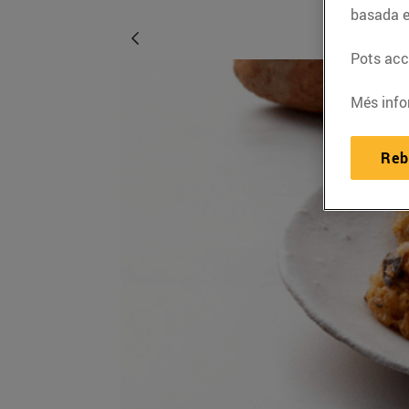
basada e
Pots acce
Més info
Reb