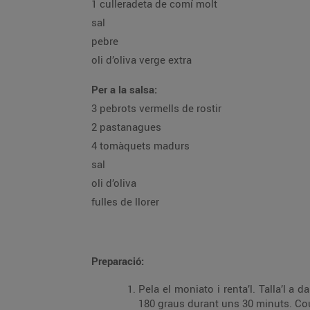
1 culleradeta de comí molt
sal
pebre
oli d’oliva verge extra
Per a la salsa:
3 pebrots vermells de rostir
2 pastanagues
4 tomàquets madurs
sal
oli d’oliva
fulles de llorer
Preparació:
Pela el moniato i renta’l. Talla’l a daus amb la carabassa, aboca’ls en una safata per al for