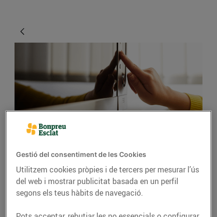
ENERGIA
Gestió del consentiment de les Cookies
Manual per al bon ús
Utilitzem cookies pròpies i de tercers per mesurar l’ús
dels aparells
del web i mostrar publicitat basada en un perfil
electrònics que tenim a
segons els teus hàbits de navegació.
casa
Pots acceptar, rebutjar les no essencials o configurar