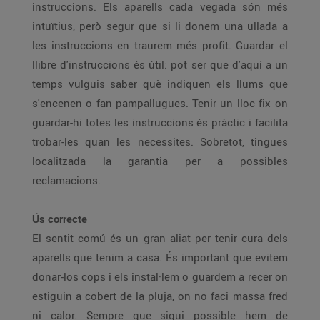
instruccions. Els aparells cada vegada són més
intuïtius, però segur que si li donem una ullada a
les instruccions en traurem més profit. Guardar el
llibre d'instruccions és útil: pot ser que d'aquí a un
temps vulguis saber què indiquen els llums que
s'encenen o fan pampallugues. Tenir un lloc fix on
guardar-hi totes les instruccions és pràctic i facilita
trobar-les quan les necessites. Sobretot, tingues
localitzada la garantia per a possibles
reclamacions.
Ús correcte
El sentit comú és un gran aliat per tenir cura dels
aparells que tenim a casa. És important que evitem
donar-los cops i els instal·lem o guardem a recer on
estiguin a cobert de la pluja, on no faci massa fred
ni calor. Sempre que sigui possible hem de