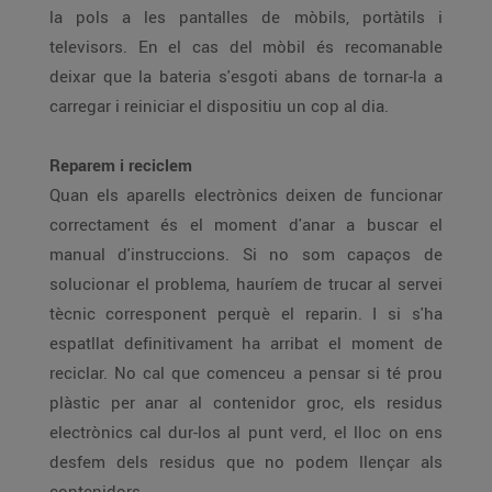
la pols a les pantalles de mòbils, portàtils i
televisors. En el cas del mòbil és recomanable
deixar que la bateria s'esgoti abans de tornar-la a
carregar i reiniciar el dispositiu un cop al dia.
Reparem i reciclem
Quan els aparells electrònics deixen de funcionar
correctament és el moment d'anar a buscar el
manual d'instruccions. Si no som capaços de
solucionar el problema, hauríem de trucar al servei
tècnic corresponent perquè el reparin. I si s'ha
espatllat definitivament ha arribat el moment de
reciclar. No cal que comenceu a pensar si té prou
plàstic per anar al contenidor groc, els residus
electrònics cal dur-los al punt verd, el lloc on ens
desfem dels residus que no podem llençar als
contenidors.