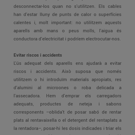
desconnectar-los quan no s'utilitzen. Els cables
han d'estar lluny de punts de calor o superfícies
calentes i, molt important: no utilitzem aquests
aparells amb mans o peus molls, l'aigua és
conductora d'electricitat i podríem electrocutar-nos.
Evitar riscos i accidents
L'ús adequat dels aparells ens ajudarà a evitar
riscos i accidents. Això suposa que només
utilitzem o hi introduïm materials apropiats, res
d'alumini al microones o roba delicada a
l'assecadora. Hem d'emprar els carregadors
adequats, productes de neteja i sabons
corresponents –oblida't de posar sabó de rentar
plats al rentavaixella o el detergent del rentaplats a
la rentadora–, posar-hi les dosis indicades i triar els