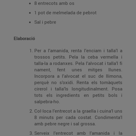
8 entrecots amb os
1 pot de melmelada de pebrot
Sal i pebre
Elaboració
Per a l’amanida, renta l’enciam i talla’l a
trossos petits. Pela la ceba vermella i
talla-la a rodanxes. Pela l’alvocat i talla’l fi
nament, fent unes mitges llunes.
Incorpora a l’alvocat el suc de llimona,
perquè no s’oxidi. Renta els tomàquets
cirerol i talla’ls longitudinalment. Posa
tots els ingredients en petits bols i
salpebra-ho.
Col·loca l’entrecot a la graella i cuina’l uns
8 minuts per cada costat. Condimenta’l
amb pebre negre i sal grossa.
Serveix l’entrecot amb l’amanida i la