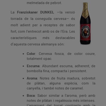
melmelada de pebrot.
La
Franziskaner DUNKEL
—la versió
torrada de la coneguda cervesa— és
molt adient per a receptes de sabor
fort, com l'entrecot amb os de l'Era. Les
característiques més destacables
d'aquesta cervesa alemanya són:
Color
: Cervesa fosca, de color coure,
totalment opac.
Escuma
: Abundant escuma, adherent, de
bombolla fina, compacta i persistent.
Aroma
: Notes de fruita madura, sobretot
de plàtan, alguna espècia, com la
canyella, i també notes de caramel.
Boca
: Sabor similar a l’aroma, però amb
notes de plàtan i regalèssia més intenses.
L’amargant del torrat contrasta amb la