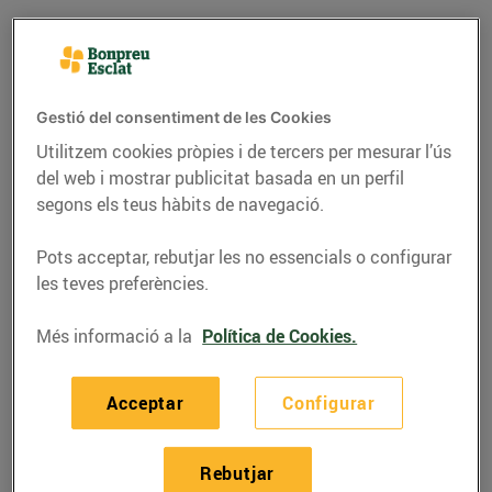
Gestió del consentiment de les Cookies
Utilitzem cookies pròpies i de tercers per mesurar l’ús
del web i mostrar publicitat basada en un perfil
segons els teus hàbits de navegació.
Pots acceptar, rebutjar les no essencials o configurar
les teves preferències.
RECEPTES
Més informació a la
Política de Cookies.
Maridatge d'entrecot de
vedella amb os de l'Era
Acceptar
Configurar
i Franziskaner DUNKEL
Rebutjar
21/de setembre/2016