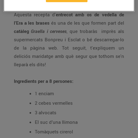
Aquesta recepta d'
entrecot amb os de vedella de
l’Era a les brases
és una de les que formen part del
catàleg
Graella i cerveses
, que trobaràs imprès als
supermercats Bonpreu i Esclat o bé descarregar-lo
de la pàgina web. Tot seguit, t'expliquem un
deliciós maridatge amb què segur que tothom se'n
lleparà els dits!
Ingredients per a 8 persones:
1 enciam
2 cebes vermelles
3 alvocats
El suc d’una llimona
Tomàquets cirerol