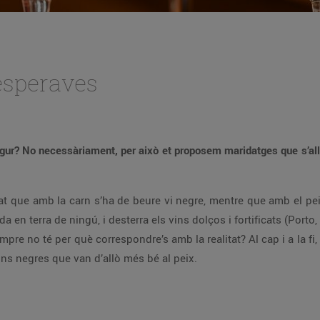
esperaves
. Segur? No necessàriament, per això et proposem maridatges que s’a
zat que amb la carn s’ha de beure vi negre, mentre que amb el peix
 en terra de ningú, i desterra els vins dolços i fortificats (Porto, 
mpre no té per què correspondre’s amb la realitat? Al cap i a la fi, 
ns negres que van d’allò més bé al peix.