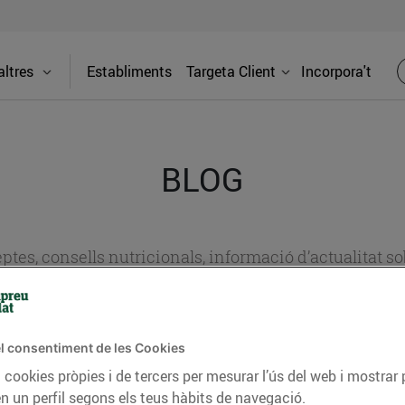
ltres
Establiments
Targeta Client
Incorpora't
BLOG
ceptes, consells nutricionals, informació d’actualitat
del nostre territori i molts altres temes.
l consentiment de les Cookies
TAT
CONSELLS I HÀBITS SALUDABLES
ENERGIA
GASTRONOMIA
 cookies pròpies i de tercers per mesurar l’ús del web i mostrar 
n un perfil segons els teus hàbits de navegació.