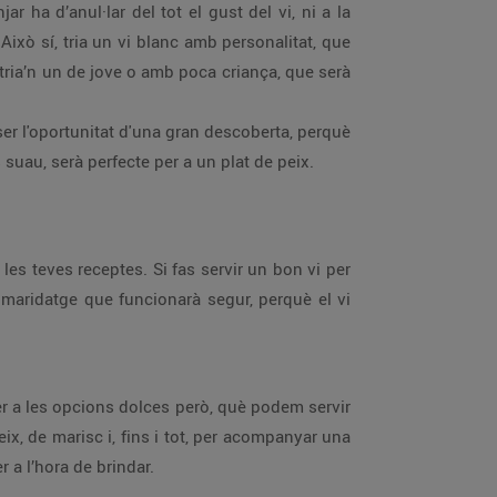
 ha d’anul·lar del tot el gust del vi, ni a la
ixò sí, tria un vi blanc amb personalitat, que
x, tria’n un de jove o amb poca criança, que serà
ser l'oportunitat d'una gran descoberta, perquè
suau, serà perfecte per a un plat de peix.
es teves receptes. Si fas servir un bon vi per
 maridatge que funcionarà segur, perquè el vi
rer a les opcions dolces però, què podem servir
ix, de marisc i, fins i tot, per acompanyar una
 a l’hora de brindar.