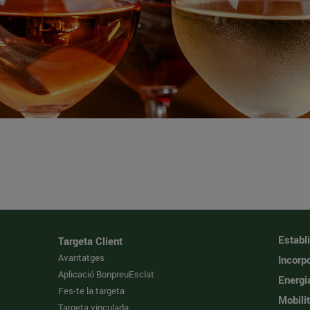
Establ
Targeta Client
Avantatges
Incorpo
Aplicació BonpreuEsclat
Energi
Fes-te la targeta
Mobilit
Targeta vinculada