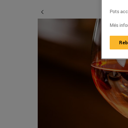
Pots acce
Més info
Reb