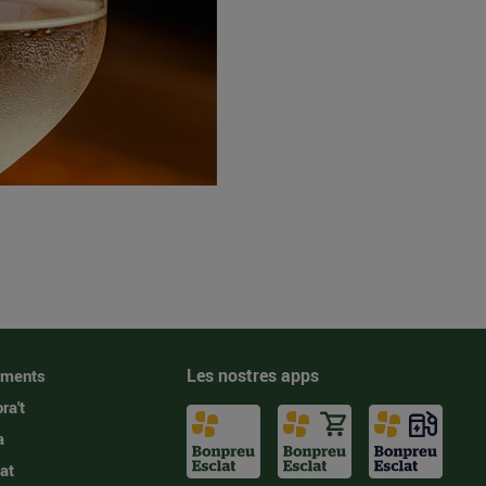
Les nostres apps
iments
ra't
a
at