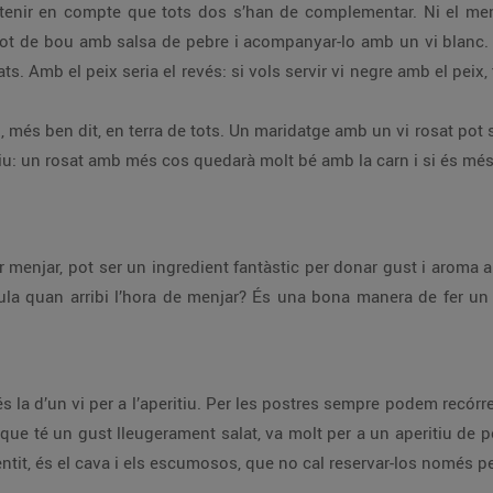
tenir en compte que tots dos s’han de complementar. Ni el menjar
ot de bou amb salsa de pebre i acompanyar-lo amb un vi blanc. A
tats. Amb el peix seria el revés: si vols servir vi negre amb el pei
, més ben dit, en terra de tots. Un maridatge amb un vi rosat pot 
iu: un rosat amb més cos quedarà molt bé amb la carn i si és més 
menjar, pot ser un ingredient fantàstic per donar gust i aroma a l
aula quan arribi l’hora de menjar? És una bona manera de fer un
 és la d’un vi per a l’aperitiu. Per les postres sempre podem recór
 que té un gust lleugerament salat, va molt per a un aperitiu de pe
ntit, és el cava i els escumosos, que no cal reservar-los només per