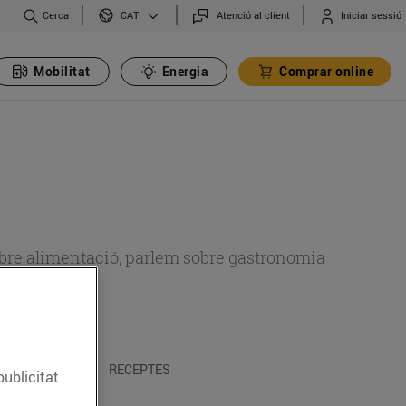
Cerca
Atenció al client
Iniciar sessió
CAT
Mobilitat
Energia
Comprar online
 sobre alimentació, parlem sobre gastronomia
 I TRADICIONS
RECEPTES
publicitat