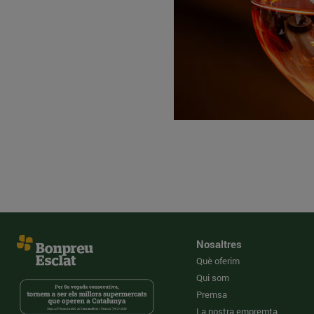
Nosaltres
Què oferim
Qui som
Premsa
La nostra empremta