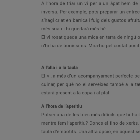
A l’hora de triar un vi per a un àpat hem de 
inversa. Per exemple, pots preparar un entrec
s’hagi criat en barrica i fuig dels gustos afrui
més suau i hi quedarà més bé
El vi rosat queda una mica en terra de ningú o
n’hi ha de boníssims. Mira-ho pel costat posit
A l’olla i a la taula
El vi, a més d’un acompanyament perfecte per 
cuinar, per què no el serveixes també a la t
estarà present a la copa i al plat!
A l’hora de l’aperitiu
Potser una de les tries més difícils que hi ha
mentre fem l’aperitiu? Doncs el fino de xerès,
taula d’embotits. Una altra opció, en aquest se