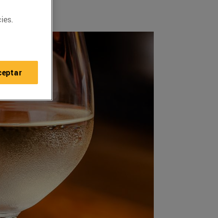
ies.
ceptar