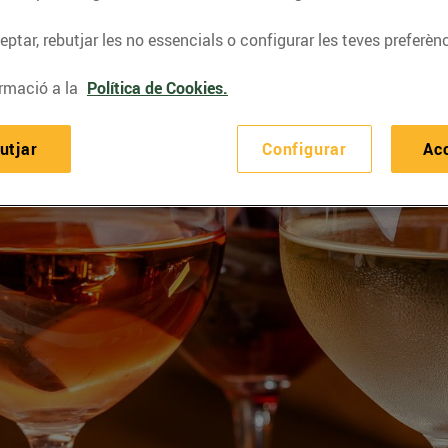
ptar, rebutjar les no essencials o configurar les teves preferènc
rmació a la
Política de Cookies.
utjar
Configurar
Ac