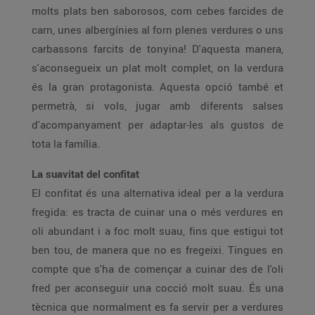
molts plats ben saborosos, com cebes farcides de
carn, unes albergínies al forn plenes verdures o uns
carbassons farcits de tonyina! D'aquesta manera,
s'aconsegueix un plat molt complet, on la verdura
és la gran protagonista. Aquesta opció també et
permetrà, si vols, jugar amb diferents salses
d'acompanyament per adaptar-les als gustos de
tota la família.
La suavitat del confitat
El confitat és una alternativa ideal per a la verdura
fregida: es tracta de cuinar una o més verdures en
oli abundant i a foc molt suau, fins que estigui tot
ben tou, de manera que no es fregeixi. Tingues en
compte que s'ha de començar a cuinar des de l'oli
fred per aconseguir una cocció molt suau. És una
tècnica que normalment es fa servir per a verdures