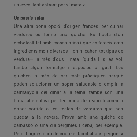
un excel·lent entrant per sí mateix.
Un pastís salat
Una altra bona opció, d'origen francès, per cuinar
verdures és fer-ne una quiche. Es tracta d'un
embolcall fet amb massa brisa i que es farceix amb
ingredients molt diversos —on hi caben tot tipus de
verdura—, a més d'ous i nata líquida i, si es vol,
també algun formatge i espècies al gust. Les
quiches, a més de ser molt pràctiques perquè
poden solucionar un sopar saludable o omplir la
carmanyola del dinar a la feina, també són una
bona alternativa per fer cuina de reaprofitament i
donar sortida a les restes de verdures que han
quedat a la nevera. Prova amb una quiche de
carbassó o una d'albergínies i ceba, per exemple.
Però, tingues cura de coure el farcit abans perquè si