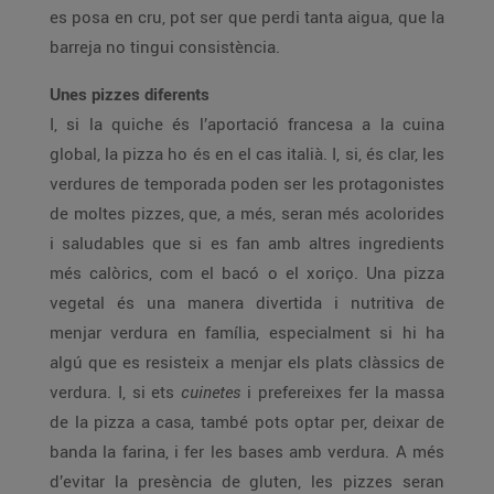
es posa en cru, pot ser que perdi tanta aigua, que la
barreja no tingui consistència.
Unes pizzes diferents
I, si la quiche és l’aportació francesa a la cuina
global, la pizza ho és en el cas italià. I, si, és clar, les
verdures de temporada poden ser les protagonistes
de moltes pizzes, que, a més, seran més acolorides
i saludables que si es fan amb altres ingredients
més calòrics, com el bacó o el xoriço. Una pizza
vegetal és una manera divertida i nutritiva de
menjar verdura en família, especialment si hi ha
algú que es resisteix a menjar els plats clàssics de
verdura. I, si ets
cuinetes
i prefereixes fer la massa
de la pizza a casa, també pots optar per, deixar de
banda la farina, i fer les bases amb verdura. A més
d’evitar la presència de gluten, les pizzes seran