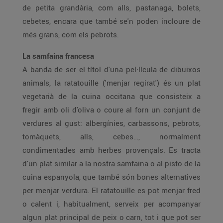
de petita grandària, com alls, pastanaga, bolets,
cebetes, encara que també se'n poden incloure de
més grans, com els pebrots.
La samfaina francesa
A banda de ser el títol d'una pel·lícula de dibuixos
animals, la ratatouille ('menjar regirat') és un plat
vegetarià de la cuina occitana que consisteix a
fregir amb oli d'oliva o coure al forn un conjunt de
verdures al gust: albergínies, carbassons, pebrots,
tomàquets, alls, cebes…, normalment
condimentades amb herbes provençals. Es tracta
d'un plat similar a la nostra samfaina o al pisto de la
cuina espanyola, que també són bones alternatives
per menjar verdura. El ratatouille es pot menjar fred
o calent i, habitualment, serveix per acompanyar
algun plat principal de peix o carn, tot i que pot ser