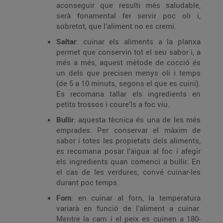
aconseguir que resulti més saludable,
serà fonamental fer servir poc oli i,
sobretot, que l’aliment no es cremi.
Saltar
: cuinar els aliments a la planxa
permet que conservin tot el seu sabor i, a
més a més, aquest mètode de cocció és
un dels que precisen menys oli i temps
(de 5 a 10 minuts, segons el que es cuini).
Es recomana tallar els ingredients en
petits trossos i coure’ls a foc viu.
Bullir
: aquesta tècnica és una de les més
emprades. Per conservar el màxim de
sabor i totes les propietats dels aliments,
es recomana posar l’aigua al foc i afegir
els ingredients quan comenci a bullir. En
el cas de les verdures, convé cuinar-les
durant poc temps.
Forn
: en cuinar al forn, la temperatura
variarà en funció de l’aliment a cuinar.
Mentre la carn i el peix es cuinen a 180-