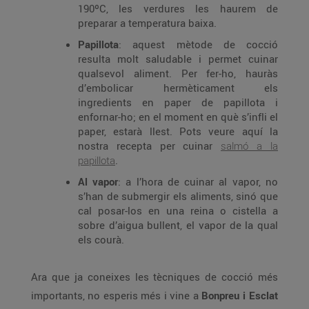
190ºC, les verdures les haurem de
preparar a temperatura baixa.
Papillota
: aquest mètode de cocció
resulta molt saludable i permet cuinar
qualsevol aliment. Per fer-ho, hauràs
d’embolicar hermèticament els
ingredients en paper de papillota i
enfornar-ho; en el moment en què s’infli el
paper, estarà llest. Pots veure aquí la
nostra recepta per cuinar
salmó a la
papillota
.
Al vapor
: a l’hora de cuinar al vapor, no
s’han de submergir els aliments, sinó que
cal posar-los en una reina o cistella a
sobre d’aigua bullent, el vapor de la qual
els courà.
Ara que ja coneixes les tècniques de cocció més
importants, no esperis més i vine a
Bonpreu i Esclat