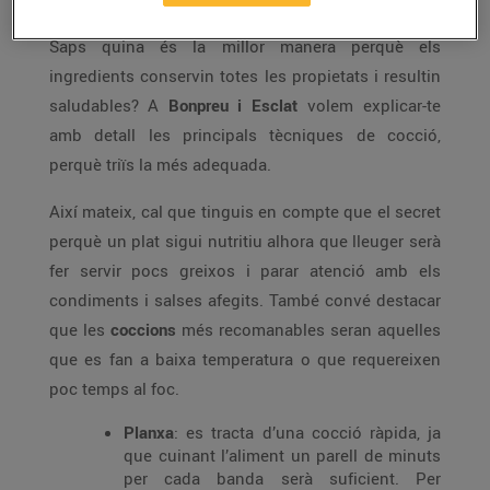
Coneixes la millor forma de
cuinar per menjar sa
?
Saps quina és la millor manera perquè els
ingredients conservin totes les propietats i resultin
saludables? A
Bonpreu i Esclat
volem explicar-te
amb detall les principals tècniques de cocció,
perquè triïs la més adequada.
Així mateix, cal que tinguis en compte que el secret
perquè un plat sigui nutritiu alhora que lleuger serà
fer servir pocs greixos i parar atenció amb els
condiments i salses afegits. També convé destacar
que les
coccions
més recomanables seran aquelles
que es fan a baixa temperatura o que requereixen
poc temps al foc.
Planxa
: es tracta d’una cocció ràpida, ja
que cuinant l’aliment un parell de minuts
per cada banda serà suficient. Per