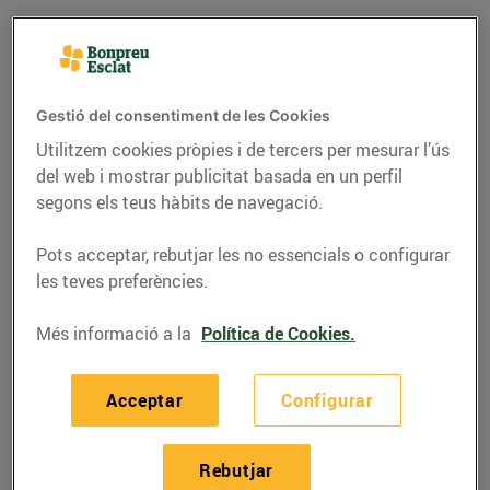
Gestió del consentiment de les Cookies
Utilitzem cookies pròpies i de tercers per mesurar l’ús
del web i mostrar publicitat basada en un perfil
segons els teus hàbits de navegació.
Pots acceptar, rebutjar les no essencials o configurar
les teves preferències.
CONSELLS I HÀBITS SALUDABLES
Més informació a la
Política de Cookies.
Mètodes de cocció
saludables
Acceptar
Configurar
02/d’agost/2017
Rebutjar