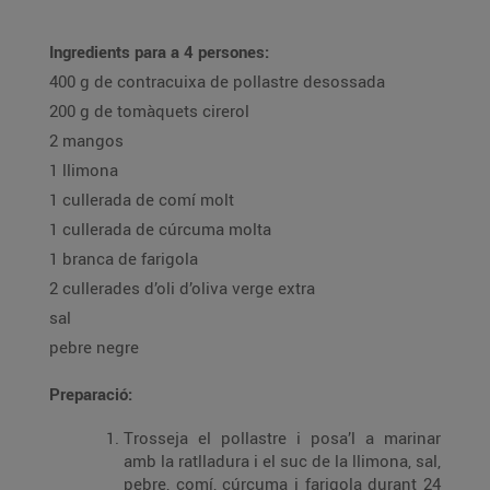
Ingredients para a 4 persones:
400 g de contracuixa de pollastre desossada
200 g de tomàquets cirerol
2 mangos
1 llimona
1 cullerada de comí molt
1 cullerada de cúrcuma molta
1 branca de farigola
2 cullerades d’oli d’oliva verge extra
sal
pebre negre
Preparació:
Trosseja el pollastre i posa’l a marinar
amb la ratlladura i el suc de la llimona, sal,
pebre, comí, cúrcuma i farigola durant 24