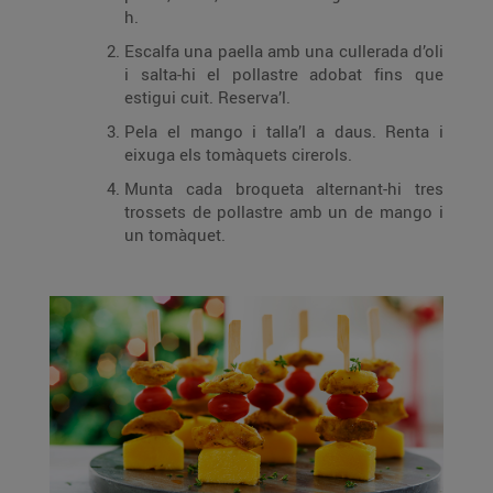
h.
Escalfa una paella amb una cullerada d’oli
i salta-hi el pollastre adobat fins que
estigui cuit. Reserva’l.
Pela el mango i talla’l a daus. Renta i
eixuga els tomàquets cirerols.
Munta cada broqueta alternant-hi tres
trossets de pollastre amb un de mango i
un tomàquet.