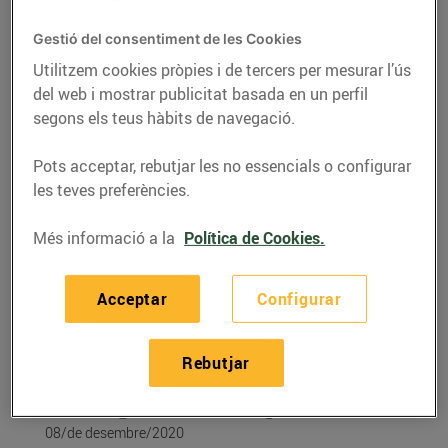
Gestió del consentiment de les Cookies
Utilitzem cookies pròpies i de tercers per mesurar l’ús
del web i mostrar publicitat basada en un perfil
segons els teus hàbits de navegació.
Pots acceptar, rebutjar les no essencials o configurar
les teves preferències.
Més informació a la
Política de Cookies.
RECEPTES
Acceptar
Configurar
Minibroquetes de
pollastre marinat amb
Rebutjar
mango i tomàquet
08/de desembre/2020