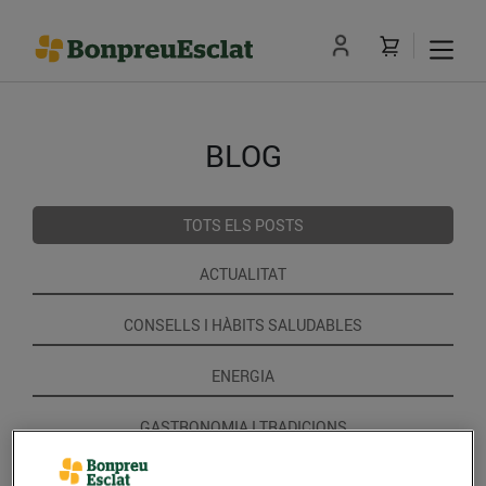
BLOG
TOTS ELS POSTS
ACTUALITAT
CONSELLS I HÀBITS SALUDABLES
ENERGIA
GASTRONOMIA I TRADICIONS
RECEPTES