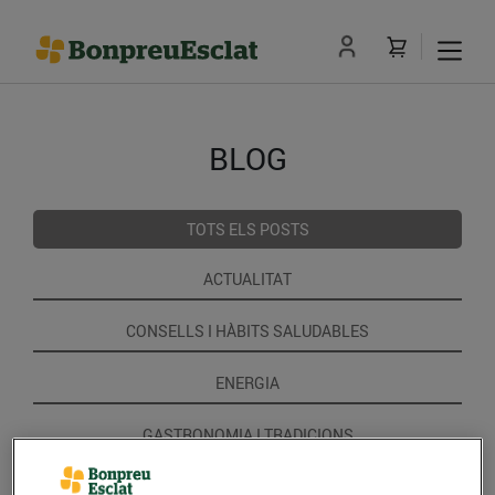
BLOG
TOTS ELS POSTS
ACTUALITAT
CONSELLS I HÀBITS SALUDABLES
ENERGIA
GASTRONOMIA I TRADICIONS
RECEPTES