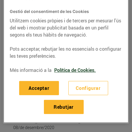
Gestió del consentiment de les Cookies
Utilitzem cookies pròpies i de tercers per mesurar l’ús
del web i mostrar publicitat basada en un perfil
segons els teus hàbits de navegació.
Pots acceptar, rebutjar les no essencials o configurar
les teves preferències.
Més informació a la
Política de Cookies.
RECEPTES
Acceptar
Configurar
Minibroquetes de
pollastre marinat amb
Rebutjar
mango i tomàquet
08/de desembre/2020