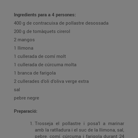
Ingredients para a 4 persones:
400 g de contracuixa de pollastre desossada
200 g de tomàquets cirerol
2 mangos
1 llimona
1 cullerada de comí molt
1 cullerada de cúrcuma molta
1 branca de farigola
2 cullerades d’oli d’oliva verge extra
sal
pebre negre
Preparació:
Trosseja el pollastre i posa’l a marinar
amb la ratlladura i el suc de la llimona, sal,
pebre, comí, cúrcuma i farigola durant 24