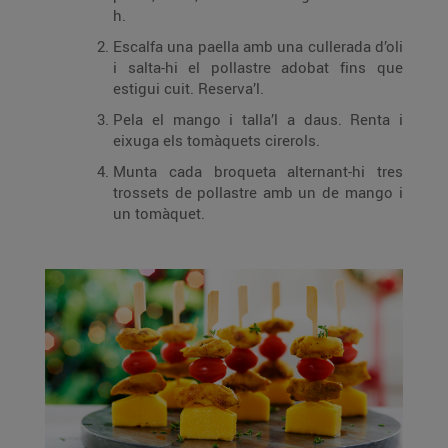
h.
Escalfa una paella amb una cullerada d’oli
i salta-hi el pollastre adobat fins que
estigui cuit. Reserva’l.
Pela el mango i talla’l a daus. Renta i
eixuga els tomàquets cirerols.
Munta cada broqueta alternant-hi tres
trossets de pollastre amb un de mango i
un tomàquet.