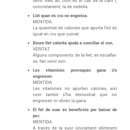
fèrric més alt, com és el cas de la carn i,
concretament, la de vedella.
L’oli quan és cru no engreixa.
MENTIDA
La quantitat de calories que aporta l’oli és
igual en cru que cuinat.
Beure llet calenta ajuda a conciliar el son.
VERITAT
Alguns components de la llet, en escalfar-
se, fan venir son.
Les vitamines provoquen gana i/o
engreixen.
MENTIDA
Les vitamines no aporten calories, així
com també s’ha demostrat que no
engreixen ni obren la gana.
El fet de suar és beneficiós per baixar de
pe
s.
MENTIDA
A través de la suor únicament eliminem