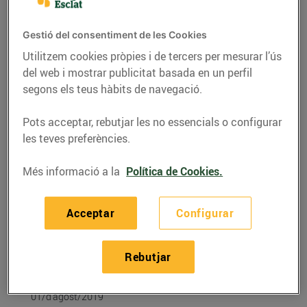
Gestió del consentiment de les Cookies
Utilitzem cookies pròpies i de tercers per mesurar l’ús
del web i mostrar publicitat basada en un perfil
segons els teus hàbits de navegació.
Pots acceptar, rebutjar les no essencials o configurar
les teves preferències.
Més informació a la
Política de Cookies.
RECEPTES
Acceptar
Configurar
Recepta de canapès de
pera i formatge
Rebutjar
gratinats
01/d’agost/2019