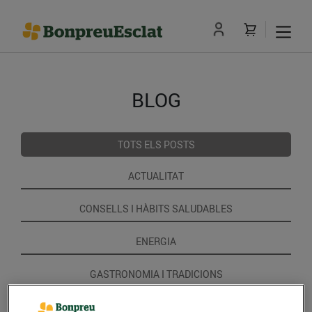
BLOG
TOTS ELS POSTS
ACTUALITAT
CONSELLS I HÀBITS SALUDABLES
ENERGIA
GASTRONOMIA I TRADICIONS
RECEPTES