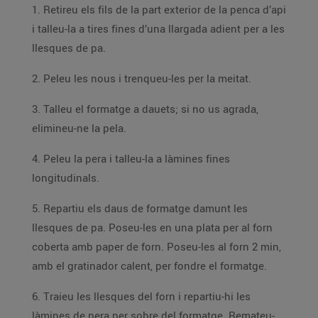
1. Retireu els fils de la part exterior de la penca d’api
i talleu-la a tires fines d’una llargada adient per a les
llesques de pa.
2. Peleu les nous i trenqueu-les per la meitat.
3. Talleu el formatge a dauets; si no us agrada,
elimineu-ne la pela.
4. Peleu la pera i talleu-la a làmines fines
longitudinals.
5. Repartiu els daus de formatge damunt les
llesques de pa. Poseu-les en una plata per al forn
coberta amb paper de forn. Poseu-les al forn 2 min,
amb el gratinador calent, per fondre el formatge.
6. Traieu les llesques del forn i repartiu-hi les
làmines de pera per sobre del formatge. Remateu-