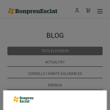
BLOG
TOTS ELS POSTS
ACTUALITAT
CONSELLS I HÀBITS SALUDABLES
ENERGIA
GASTRONOMIA I TRADICIONS
RECEPTES