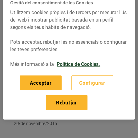
Gestió del consentiment de les Cookies
Utilitzem cookies pròpies i de tercers per mesurar l’ús
del web i mostrar publicitat basada en un perfil
segons els teus hàbits de navegació.
Pots acceptar, rebutjar les no essencials o configurar
les teves preferències.
Més informació a la
Política de Cookies.
Acceptar
Configurar
RECEPTES
Patates braves de
Rebutjar
moniato
20/de novembre/2015