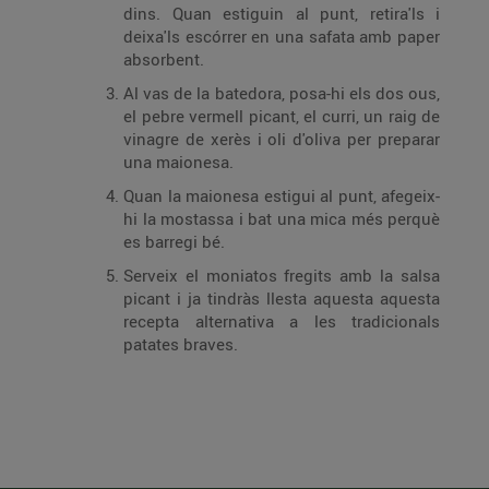
dins. Quan estiguin al punt, retira'ls i
deixa'ls escórrer en una safata amb paper
absorbent.
Al vas de la batedora, posa-hi els dos ous,
el pebre vermell picant, el curri, un raig de
vinagre de xerès i oli d'oliva per preparar
una maionesa.
Quan la maionesa estigui al punt, afegeix-
hi la mostassa i bat una mica més perquè
es barregi bé.
Serveix el moniatos fregits amb la salsa
picant i ja tindràs llesta aquesta aquesta
recepta alternativa a les tradicionals
patates braves.