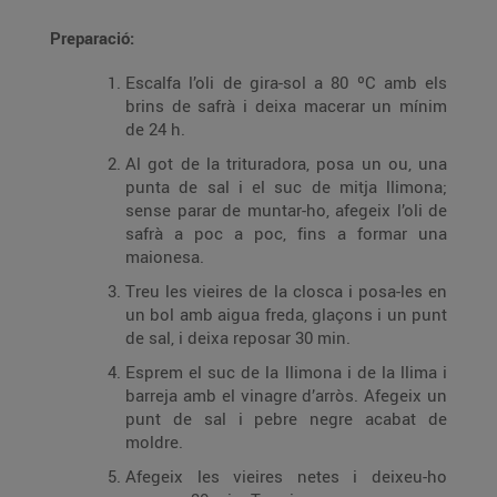
Preparació:
Escalfa l’oli de gira-sol a 80 ºC amb els
brins de safrà i deixa macerar un mínim
de 24 h.
Al got de la trituradora, posa un ou, una
punta de sal i el suc de mitja llimona;
sense parar de muntar-ho, afegeix l’oli de
safrà a poc a poc, fins a formar una
maionesa.
Treu les vieires de la closca i posa-les en
un bol amb aigua freda, glaçons i un punt
de sal, i deixa reposar 30 min.
Esprem el suc de la llimona i de la llima i
barreja amb el vinagre d’arròs. Afegeix un
punt de sal i pebre negre acabat de
moldre.
Afegeix les vieires netes i deixeu-ho