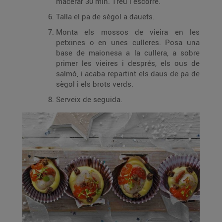
macerar 30 min. Treu i escorre.
Talla el pa de sègol a dauets.
Monta els mossos de vieira en les
petxines o en unes culleres. Posa una
base de maionesa a la cullera, a sobre
primer les vieires i després, els ous de
salmó, i acaba repartint els daus de pa de
sègol i els brots verds.
Serveix de seguida.