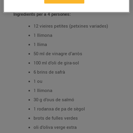
Ingredients per a 4 persones:
12 vieires petites (petxines variades)
1 llimona
1 llima
50 ml de vinagre d’arròs
100 ml d’oli de gira-sol
6 brins de safrà
1 ou
1 llimona
30 g d’ous de salmó
1 rodanxa de pa de sègol
brots de fulles verdes
oli d’oliva verge extra