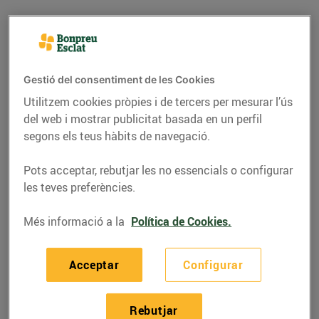
Gestió del consentiment de les Cookies
Utilitzem cookies pròpies i de tercers per mesurar l’ús
del web i mostrar publicitat basada en un perfil
segons els teus hàbits de navegació.
Pots acceptar, rebutjar les no essencials o configurar
les teves preferències.
RECEPTES
Més informació a la
Política de Cookies.
Mossos de vieira amb
maionesa de safrà i ous
Acceptar
Configurar
de salmó
04/de desembre/2021
Rebutjar