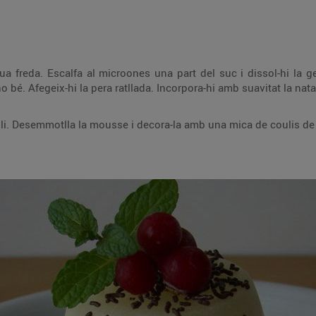
 suc i dissol-hi la gelatina. Barreja la resta del suc amb el sucre.
Reserva-ho a la nevera fins que qualli. Desemmotlla la mousse i decora-la amb una mica de 