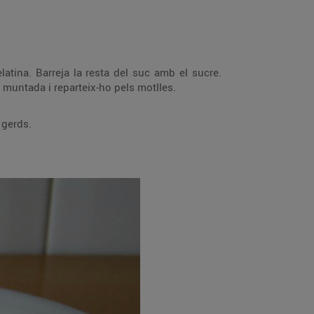
Afegeix-hi la gelatina fosa i barreja-ho bé. Afegeix-hi la pera ratllada. Incorpora-hi amb suavitat la nata muntada i reparteix-ho pels motlles.
coulis de gerds.