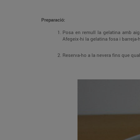
Preparació:
Posa en remull la gelatina amb aigua freda. Escalfa al microones una part del