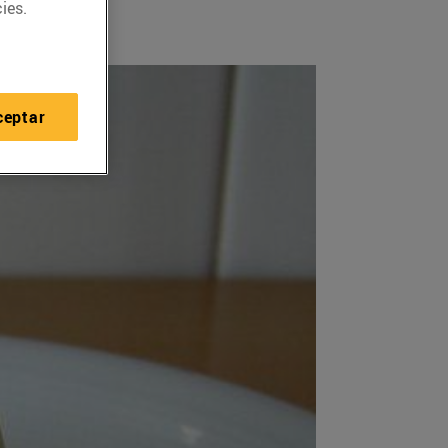
ies.
ceptar