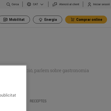
Cerca
Atenció al client
Iniciar sessió
CAT
Mobilitat
Energia
Comprar online
 sobre alimentació, parlem sobre gastronomia
publicitat
 I TRADICIONS
RECEPTES