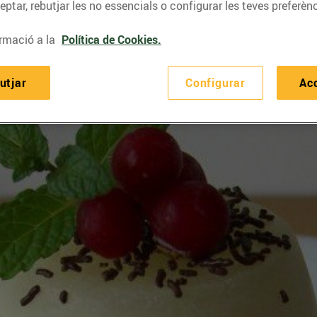
ptar, rebutjar les no essencials o configurar les teves preferènc
rmació a la
Política de Cookies.
utjar
Configurar
Ac