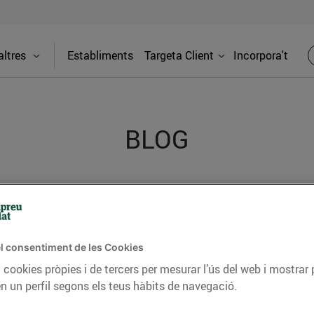
ltres
Establiments
Targeta Client
Incorpora't
BLOG
ceptes, consells nutricionals, informació d’actualitat
del nostre territori i molts altres temes.
l consentiment de les Cookies
 cookies pròpies i de tercers per mesurar l’ús del web i mostrar 
n un perfil segons els teus hàbits de navegació.
TAT
CONSELLS I HÀBITS SALUDABLES
ENERGIA
GASTRONOMIA