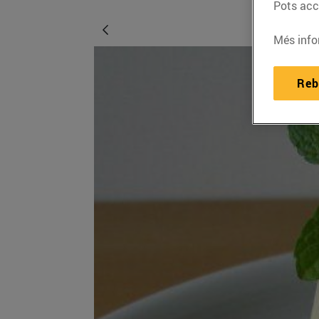
Pots acce
Més info
Reb