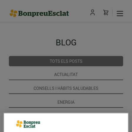
BLOG
TOTS ELS POSTS
ACTUALITAT
CONSELLS I HÀBITS SALUDABLES
ENERGIA
GASTRONOMIA I TRADICIONS
RECEPTES