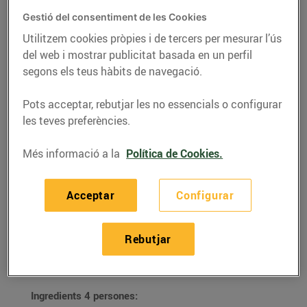
Gestió del consentiment de les Cookies
Utilitzem cookies pròpies i de tercers per mesurar l’ús
del web i mostrar publicitat basada en un perfil
segons els teus hàbits de navegació.
Pots acceptar, rebutjar les no essencials o configurar
les teves preferències.
Més informació a la
Política de Cookies.
Acceptar
Configurar
RECEPTES
Mousse de pera
Rebutjar
03/d’agost/2020
Ingredients 4 persones: