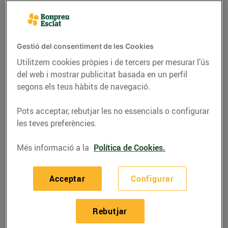
Gestió del consentiment de les Cookies
Utilitzem cookies pròpies i de tercers per mesurar l’ús
del web i mostrar publicitat basada en un perfil
segons els teus hàbits de navegació.
Pots acceptar, rebutjar les no essencials o configurar
les teves preferències.
RECEPTES
Més informació a la
Política de Cookies.
Mousse de xocolata
Acceptar
Configurar
negra i blanca
05/de maig/2022
Rebutjar