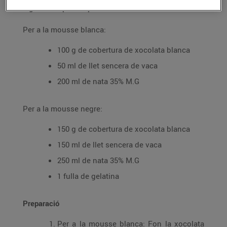
Ingredients per a 4 persones
Per a la mousse blanca:
100 g de cobertura de xocolata blanca
50 ml de llet sencera de vaca
200 ml de nata 35% M.G
Per a la mousse negre:
150 g de cobertura de xocolata blanca
150 ml de llet sencera de vaca
250 ml de nata 35% M.G
1 fulla de gelatina
Preparació
Per a la mousse blanca:
Fon la xocolata