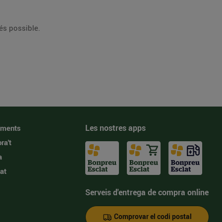
erra. Perquè amb l’energia de Catalunya, tot és possible.
Les nostres apps
iments
ra't
a
at
Serveis d'entrega de compra online
Comprovar el codi postal