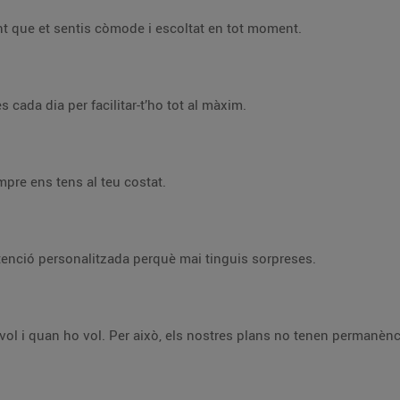
mpatia, rapidesa, agilitat i fent que et sentis còmode i escoltat en tot moment.
e t’ajuda amb el que necessites cada dia per facilitar-t’ho tot al màxim.
rsonalitzada, sempre ens tens al teu costat.
parents i t’ho expliquem amb una atenció personalitzada perquè mai tinguis sorpreses.
 que tothom té el poder de decidir què vol i quan ho vol. Per això, els nostres plans no tenen perma