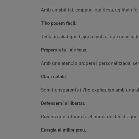
Amb amabilitat, e
T’ho posem fàcil.
Tens un aliat qu
Propers a tu i als teus.
Amb una atenció propera i pe
Clar i català.
Som trans
Defensem la llibertat.
Creiem
Energia al millor preu.