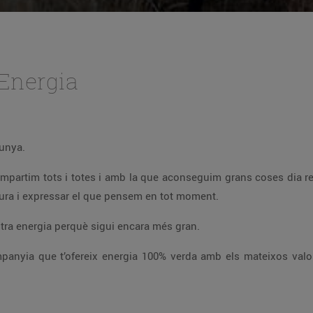
 Energia
alunya.
ra de la nostra natura i expressar el que pensem en tot moment.
an terra i ara dedicarem tota la nostra energia perquè sigui encara més gran.