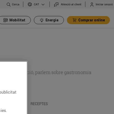
Cerca
Atenció al client
Iniciar sessió
CAT
Mobilitat
Energia
Comprar online
 sobre alimentació, parlem sobre gastronomia
publicitat
 I TRADICIONS
RECEPTES
ies.