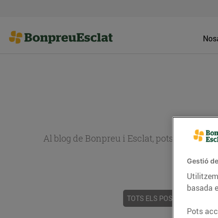
Nosa
Al blog de Bonpreu i Esclat, pots trobar re
Gestió de
Utilitzem
basada e
TOTS ELS POSTS
ACTUALI
Pots acce