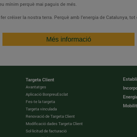
 sostenible d’origen verd al preu mínim perquè mai paguis de més.
Fes-te dels nostres i suma la teva energia per fer créixer la nostra t
Més informació
Establ
Targeta Client
Avantatges
Incorpo
Aplicació BonpreuEsclat
Energi
Fes-te la targeta
Mobilit
Targeta vinculada
Renovació de Targeta Client
Modificació dades Targeta Client
Sol·licitud de facturació