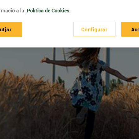
rmació a la
Política de Cookies.
utjar
Configurar
Ac