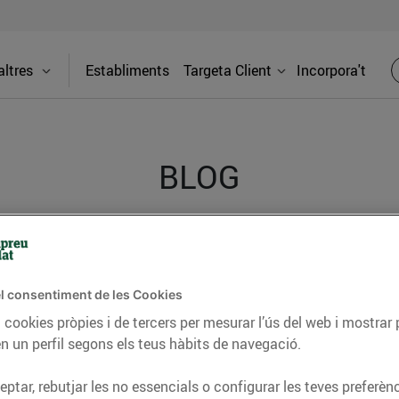
ltres
Establiments
Targeta Client
Incorpora't
BLOG
ceptes, consells nutricionals, informació d’actualitat
del nostre territori i molts altres temes.
l consentiment de les Cookies
 cookies pròpies i de tercers per mesurar l’ús del web i mostrar 
n un perfil segons els teus hàbits de navegació.
TAT
CONSELLS I HÀBITS SALUDABLES
ENERGIA
GASTRONOMIA
ptar, rebutjar les no essencials o configurar les teves preferènc