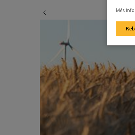
Més info
Reb