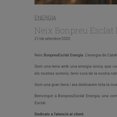
ENERGIA
Neix Bonpreu Esclat
21/de setembre/2020
Neix
BonpreuEsclat Energia
. L’energia de Cat
Som una terra amb una energia única, que compartim tots i totes i amb la que aconseguim grans coses dia rere dia. Una energia molt nostre per fer créixer
els nostres somnis, tenir cu
Som una gr
Benvingut a BonpreuEsclat Energia, una companyia que t’ofereix energia 100% verda amb els mateixos valors i confiança del teu supermercat Bonpreu i
Esclat.
Dedicats a l’atenció al client.