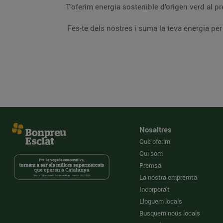
T’oferim energia
Nosaltres
Què oferim
Qui som
Premsa
La nostra empremta
Incorpora't
Lloguem locals
Busquem nous locals