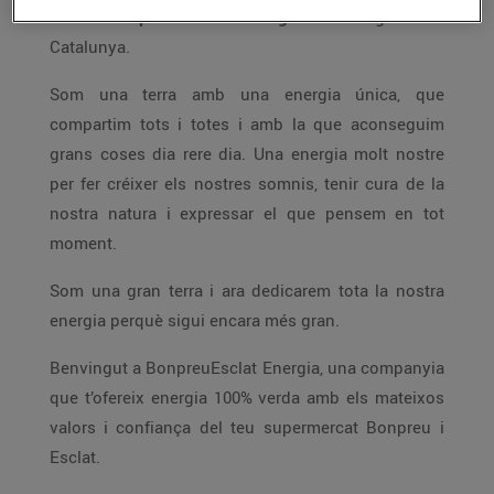
Neix
BonpreuEsclat Energia
. L’energia de
Catalunya.
Som una terra amb una energia única, que
compartim tots i totes i amb la que aconseguim
grans coses dia rere dia. Una energia molt nostre
per fer créixer els nostres somnis, tenir cura de la
nostra natura i expressar el que pensem en tot
moment.
Som una gran terra i ara dedicarem tota la nostra
energia perquè sigui encara més gran.
Benvingut a BonpreuEsclat Energia, una companyia
que t’ofereix energia 100% verda amb els mateixos
valors i confiança del teu supermercat Bonpreu i
Esclat.