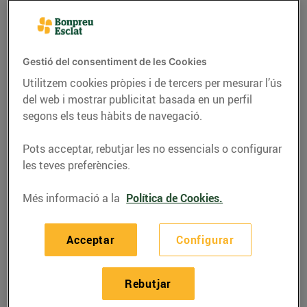
Gestió del consentiment de les Cookies
Utilitzem cookies pròpies i de tercers per mesurar l’ús
del web i mostrar publicitat basada en un perfil
segons els teus hàbits de navegació.
Pots acceptar, rebutjar les no essencials o configurar
les teves preferències.
ENERGIA
Més informació a la
Política de Cookies.
Neix Bonpreu Esclat
Acceptar
Configurar
Energia
21/de setembre/2020
Rebutjar