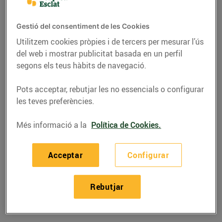
Gestió del consentiment de les Cookies
Utilitzem cookies pròpies i de tercers per mesurar l’ús
del web i mostrar publicitat basada en un perfil
segons els teus hàbits de navegació.
Pots acceptar, rebutjar les no essencials o configurar
les teves preferències.
Més informació a la
Política de Cookies.
RECEPTES
Acceptar
Configurar
Nius d’ous de guatlla
amb oli de tòfona
Rebutjar
28/de desembre/2020