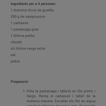
Ingredients per a 4 persones:
1 dotzena d’ous de guatlla
250 g de xampinyons
1 carbassó
1 pastanaga gran
1 tòfona petita
cibulet
oli d’oliva verge extra
sal
pebre
Preparació:
Pela la pastanaga i talla-la en fils prims i
llargs. Renta el carbassó i talla’l de la
mateixa manera. Escalda els fils en aigua
salada bullint-los durant 1 min. Escorre’ls