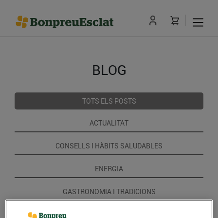
BLOG
TOTS ELS POSTS
ACTUALITAT
CONSELLS I HÀBITS SALUDABLES
ENERGIA
GASTRONOMIA I TRADICIONS
RECEPTES