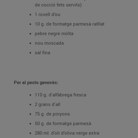
de cocció fets servits)
1 rovell d’ou
10 g. de formatge parmesà ratllat
pebre negre mòlta
nou moscada
sal fina
Per al pesto genovès:
110 g. d'alfàbrega fresca
2 grans d'all
75 g. de pinyons
50 g. de formatge parmesà
280 ml. d'oli d’oliva verge extra