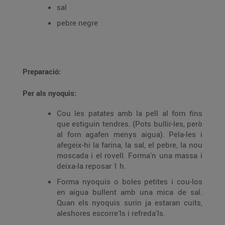
sal
pebre negre
Preparació:
Per als nyoquis:
Cou les patates amb la pell al forn fins
que estiguin tendres. (Pots bullir-les, però
al forn agafen menys aigua). Pela-les i
afegeix-hi la farina, la sal, el pebre, la nou
moscada i el rovell. Forma'n una massa i
deixa-la reposar 1 h.
Forma nyoquis o boles petites i cou-los
en aigua bullent amb una mica de sal.
Quan els nyoquis surin ja estaran cuits,
aleshores escorre'ls i refreda'ls.