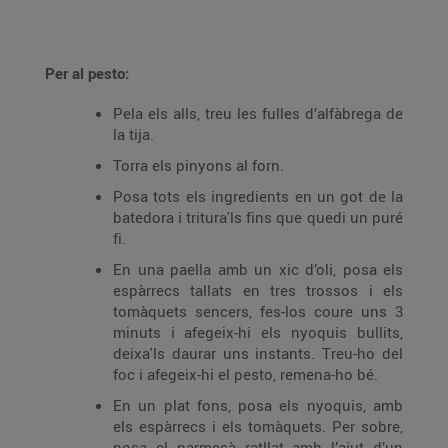
Per al pesto:
Pela els alls, treu les fulles d’alfàbrega de
la tija.
Torra els pinyons al forn.
Posa tots els ingredients en un got de la
batedora i tritura'ls fins que quedi un puré
fi.
En una paella amb un xic d’oli, posa els
espàrrecs tallats en tres trossos i els
tomàquets sencers, fes-los coure uns 3
minuts i afegeix-hi els nyoquis bullits,
deixa'ls daurar uns instants. Treu-ho del
foc i afegeix-hi el pesto, remena-ho bé.
En un plat fons, posa els nyoquis, amb
els espàrrecs i els tomàquets. Per sobre,
posa el parmesà ratllat amb l’ajut d’un