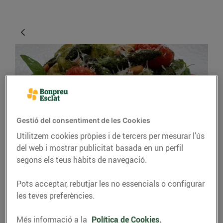
Gestió del consentiment de les Cookies
Utilitzem cookies pròpies i de tercers per mesurar l’ús
RECEPTES
del web i mostrar publicitat basada en un perfil
segons els teus hàbits de navegació.
Nyoquis de patata amb
pesto, espàrrecs i
Pots acceptar, rebutjar les no essencials o configurar
cirerols
les teves preferències.
17/d’abril/2020
Més informació a la
Política de Cookies.