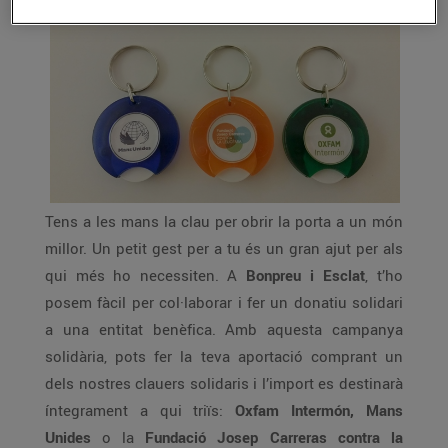
Tens a les mans la clau per obrir la porta a un món
millor. Un petit gest per a tu és un gran ajut per als
qui més ho necessiten. A
Bonpreu i Esclat
, t’ho
posem fàcil per col·laborar i fer un donatiu solidari
a una entitat benèfica. Amb aquesta campanya
solidària, pots fer la teva aportació comprant un
dels nostres clauers solidaris i l’import es destinarà
íntegrament a qui triïs:
Oxfam Intermón, Mans
Unides
o la
Fundació Josep Carreras contra la