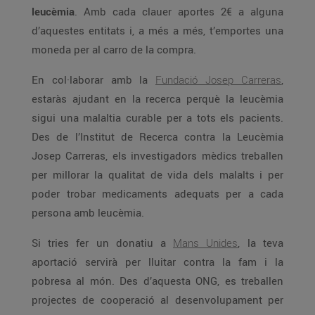
leucèmia
. Amb cada clauer aportes 2€ a alguna
d’aquestes entitats i, a més a més, t’emportes una
moneda per al carro de la compra.
En col·laborar amb la
Fundació Josep Carreras
,
estaràs ajudant en la recerca perquè la leucèmia
sigui una malaltia curable per a tots els pacients.
Des de l’Institut de Recerca contra la Leucèmia
Josep Carreras, els investigadors mèdics treballen
per millorar la qualitat de vida dels malalts i per
poder trobar medicaments adequats per a cada
persona amb leucèmia.
Si tries fer un donatiu a
Mans Unides
, la teva
aportació servirà per lluitar contra la fam i la
pobresa al món. Des d’aquesta ONG, es treballen
projectes de cooperació al desenvolupament per