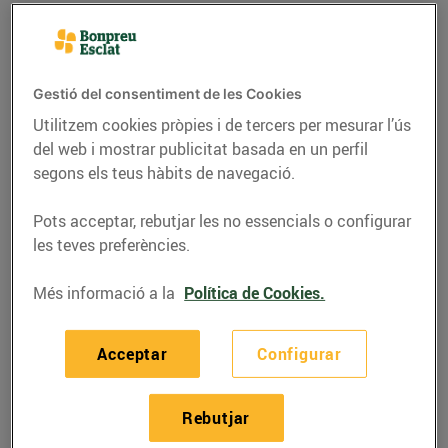
Gestió del consentiment de les Cookies
Utilitzem cookies pròpies i de tercers per mesurar l’ús
del web i mostrar publicitat basada en un perfil
segons els teus hàbits de navegació.
Pots acceptar, rebutjar les no essencials o configurar
les teves preferències.
ACTUALITAT
Més informació a la
Política de Cookies.
Obre la porta a un món
Acceptar
Configurar
millor
10/de gener/2017
Rebutjar