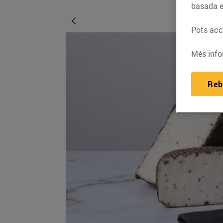
basada e
Pots acce
Més info
Reb