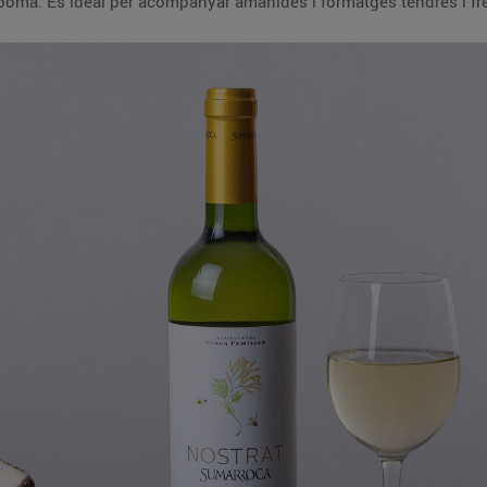
a poma. És ideal per acompanyar amanides i formatges tendres i fr