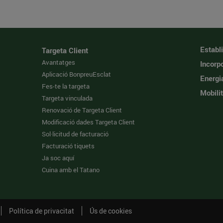
Establ
Targeta Client
Avantatges
Incorpo
Aplicació BonpreuEsclat
Energi
Fes-te la targeta
Mobilit
Targeta vinculada
Renovació de Targeta Client
Modificació dades Targeta Client
Sol·licitud de facturació
Facturació tiquets
Ja soc aquí
Cuina amb el Tatano
Política de privacitat
Ús de cookies