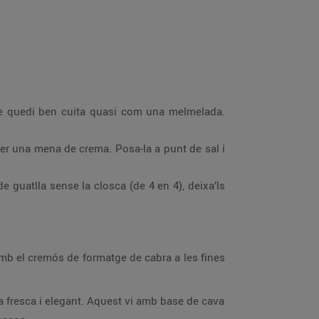
 que quedi ben cuita quasi com una melmelada.
 fer una mena de crema. Posa-la a punt de sal i
de guatlla sense la closca (de 4 en 4), deixa’ls
amb el cremós de formatge de cabra a les fines
 fresca i elegant. Aquest vi amb base de cava