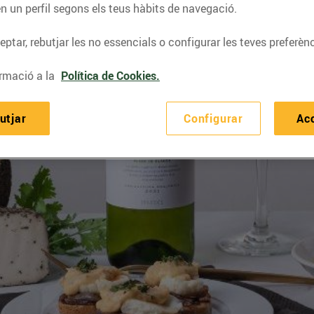
n un perfil segons els teus hàbits de navegació.
ptar, rebutjar les no essencials o configurar les teves preferènc
rmació a la
Política de Cookies.
utjar
Configurar
Ac