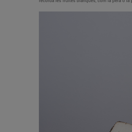
recorda les fruites blanques, com la pera o l