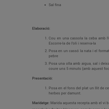
Sal fina
Elaboració:
Cou en una cassola la ceba amb l’o
Escorre-la de l’oli i reserva-la
Posa en un cassó la nata i el format
pebre
Posa una olla amb aigua, sal i deixa 
coure uns 5 minuts (amb aquest foc q
Presentació:
Posa en el fons del plat un llit de 
herbes per damunt.
Maridatge:
Marida aquesta recepta amb el vi b