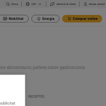
Cerca
Atenció al client
Iniciar sessió
CAT
Mobilitat
Energia
Comprar online
 sobre alimentació, parlem sobre gastronomia
 I TRADICIONS
RECEPTES
publicitat