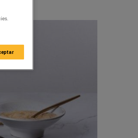
ies.
ceptar