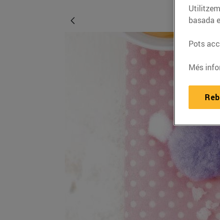
Utilitzem
basada e
Pots acce
Més info
Reb