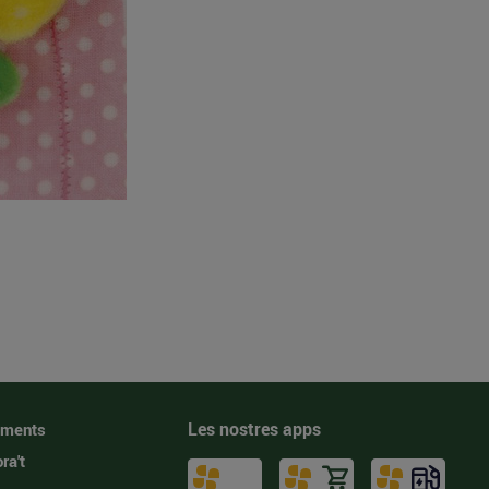
Les nostres apps
iments
ra't