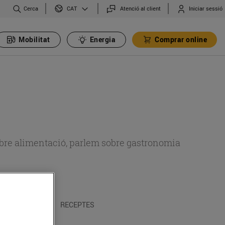
Cerca
Atenció al client
Iniciar sessió
CAT
Mobilitat
Energia
Comprar online
 sobre alimentació, parlem sobre gastronomia
 I TRADICIONS
RECEPTES