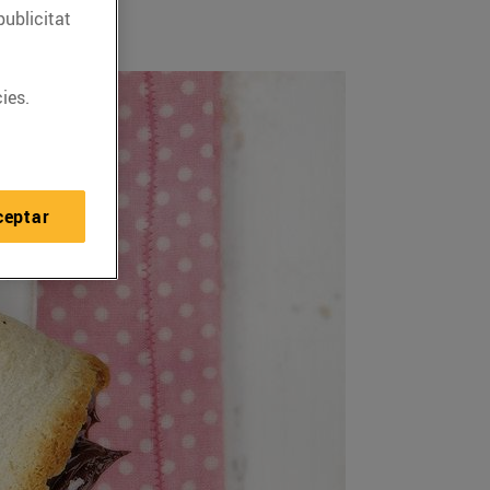
publicitat
ies.
ceptar