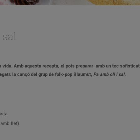
 sal
pectacular i que agradarà a grans
deu escoltar tots plegats la cançó del grup de folk-pop Blaumut,
Pa amb oli i sal.
osta
amb llet)