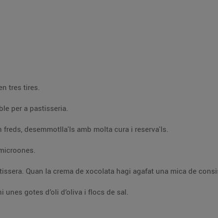
Amb un corró, estira el pa de motlle i talla'l en tres tires.
Embolica cada tira en un tub d’acer inoxidable per a pastisseria.
Posa'ls al forn 10 min, a 200 ºC. Quan siguin freds, desemmotlla'ls amb molta cura i reserva'ls.
 microones.
A l’hora de servir el pa amb xocolata, posa-hi unes gotes d’oli d’oliva i flocs de sal.