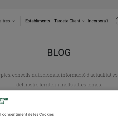
ltres
Establiments
Targeta Client
Incorpora't
BLOG
ceptes, consells nutricionals, informació d’actualitat
del nostre territori i molts altres temes.
TAT
CONSELLS I HÀBITS SALUDABLES
ENERGIA
GASTRONOMIA
l consentiment de les Cookies