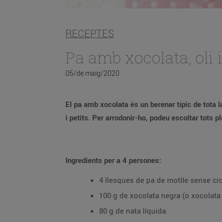
RECEPTES
Pa amb xocolata, oli i
05/de maig/2020
El pa amb xocolata és un berenar típic de tota la vida. Amb aquesta recepta, el pots preparar amb un toc sofisticat que queda es
i petits. Per arrodonir-ho, po
Ingredients per a 4 persones:
4 llesques de pa de motlle sense cr
100 g de xocolata negra (o xocolata 
80 g de nata líquida