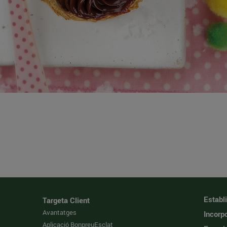
Establ
Targeta Client
Avantatges
Incorpo
Aplicació BonpreuEsclat