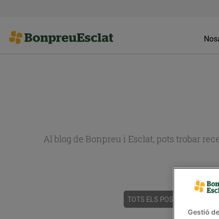
Nosa
Al blog de Bonpreu i Esclat, pots trobar re
TOTS ELS POSTS
ACTUALI
Gestió de