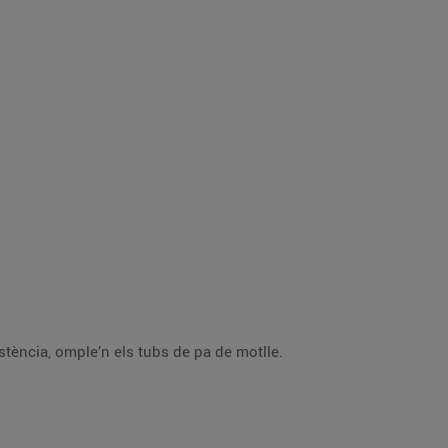
Bat-ho bé i posa-ho dins d’una mànega pastissera. Quan la crema de xocolata hagi agafat una mica de consistència, omple’n els tubs de pa de motlle.