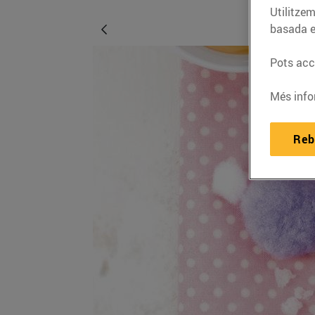
Utilitzem
basada e
Pots acce
Més info
Reb