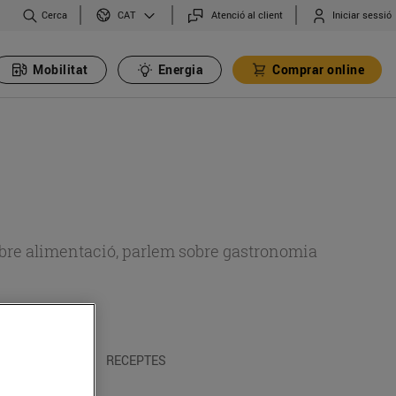
Cerca
Atenció al client
Iniciar sessió
CAT
Mobilitat
Energia
Comprar online
 sobre alimentació, parlem sobre gastronomia
 I TRADICIONS
RECEPTES