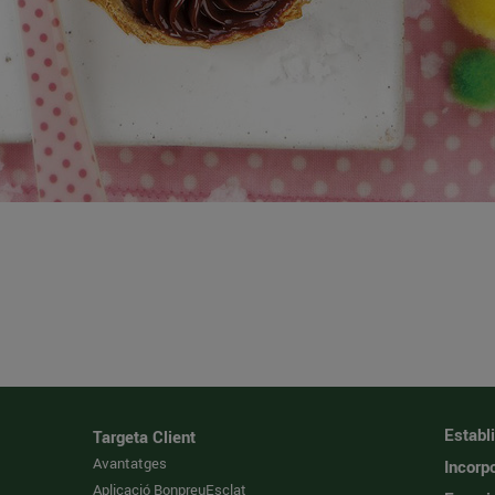
Establ
Targeta Client
Avantatges
Incorpo
Aplicació BonpreuEsclat