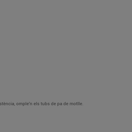
Bat-ho bé i posa-ho dins d’una mànega pastissera. Quan la crema de xocolata hagi agafat una mica de consistència, omple’n els tubs de pa de motlle.