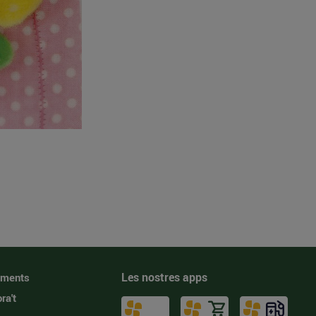
Les nostres apps
iments
ra't