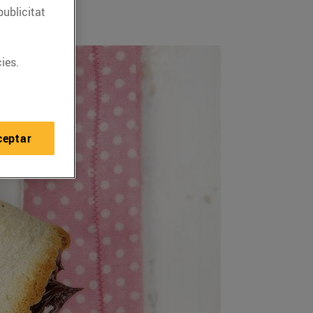
publicitat
ies.
ceptar