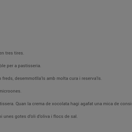
Amb un corró, estira el pa de motlle i talla'l en tres tires.
Embolica cada tira en un tub d’acer inoxidable per a pastisseria.
Posa'ls al forn 10 min, a 200 ºC. Quan siguin freds, desemmotlla'ls amb molta cura i reserva'ls.
 microones.
A l’hora de servir el pa amb xocolata, posa-hi unes gotes d’oli d’oliva i flocs de sal.