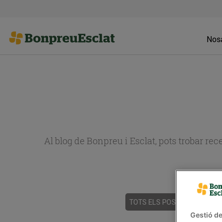
Nosa
Al blog de Bonpreu i Esclat, pots trobar re
TOTS ELS POSTS
ACTUALI
Gestió de