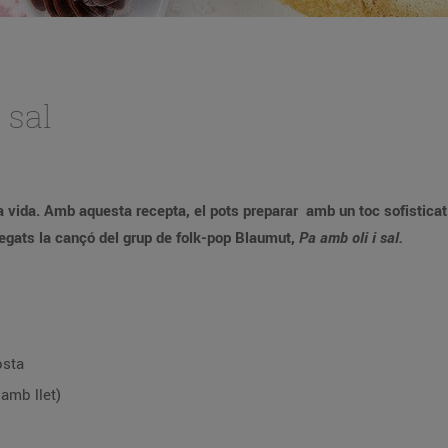
 sal
pectacular i que agradarà a grans
deu escoltar tots plegats la cançó del grup de folk-pop Blaumut,
Pa amb oli i sal.
osta
amb llet)