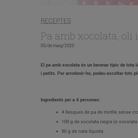
RECEPTES
Pa amb xocolata, oli i
05/de maig/2020
El pa amb xocolata és un berenar típic de tota la vida. Amb aquesta recepta, el pots preparar amb un toc sofisticat que queda es
i petits. Per arrodonir-ho, po
Ingredients per a 4 persones:
4 llesques de pa de motlle sense cr
100 g de xocolata negra (o xocolata 
80 g de nata líquida