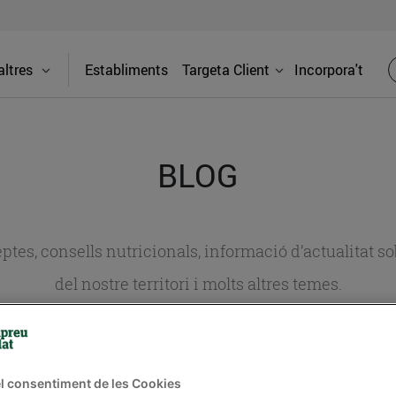
ltres
Establiments
Targeta Client
Incorpora't
BLOG
ceptes, consells nutricionals, informació d’actualitat
del nostre territori i molts altres temes.
TAT
CONSELLS I HÀBITS SALUDABLES
ENERGIA
GASTRONOMIA
l consentiment de les Cookies