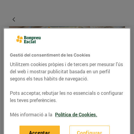
Gestió del consentiment de les Cookies
Utilitzem cookies pròpies i de tercers per mesurar l’ús
del web i mostrar publicitat basada en un perfil
segons els teus hàbits de navegació.
RECEPTES
Pots acceptar, rebutjar les no essencials o configurar
Pasta amb pesto basilic
les teves preferències.
i carxofes
Més informació a la
Política de Cookies.
13/de febrer/2024
Acceptar
Configurar