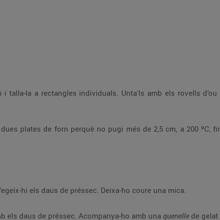
ó i talla-la a rectangles individuals. Unta'ls amb els rovells d’
 dues plates de forn perquè no pugi més de 2,5 cm, a 200 ºC, fin
fegeix-hi els daus de préssec. Deixa-ho coure una mica.
l amb els daus de préssec. Acompanya-ho amb una
quenelle
de gelat 