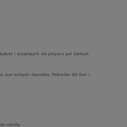
ou batuts i escampa-hi els pinyons pel damunt.
s que estiguin daurades. Retira-les del forn i
de vainilla.