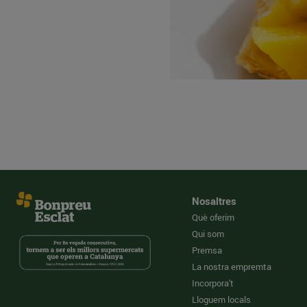
Nosaltres
Què oferim
Qui som
Premsa
La nostra empremta
Incorpora't
Lloguem locals