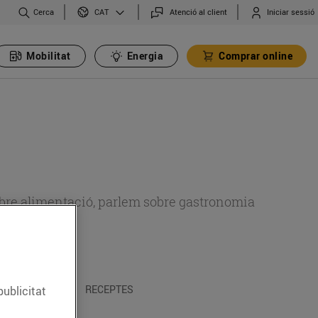
Cerca
Atenció al client
Iniciar sessió
CAT
Mobilitat
Energia
Comprar online
 sobre alimentació, parlem sobre gastronomia
 I TRADICIONS
RECEPTES
publicitat