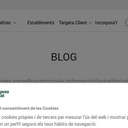
ltres
Establiments
Targeta Client
Incorpora't
BLOG
ceptes, consells nutricionals, informació d’actualitat
del nostre territori i molts altres temes.
l consentiment de les Cookies
TAT
CONSELLS I HÀBITS SALUDABLES
ENERGIA
GASTRONOMIA
 cookies pròpies i de tercers per mesurar l’ús del web i mostrar 
n un perfil segons els teus hàbits de navegació.