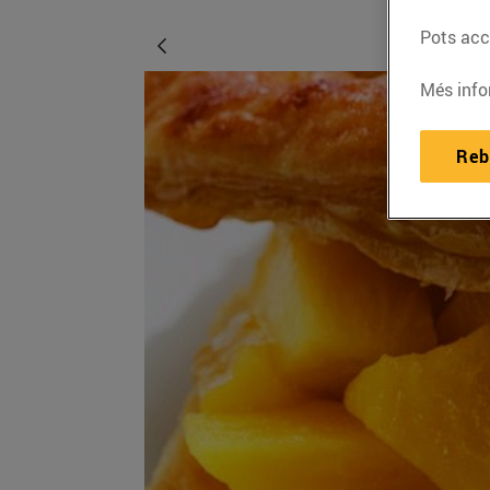
Pots acce
Més info
Reb