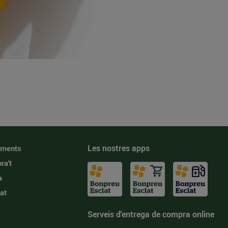
Les nostres apps
iments
ra't
a
at
Serveis d'entrega de compra online