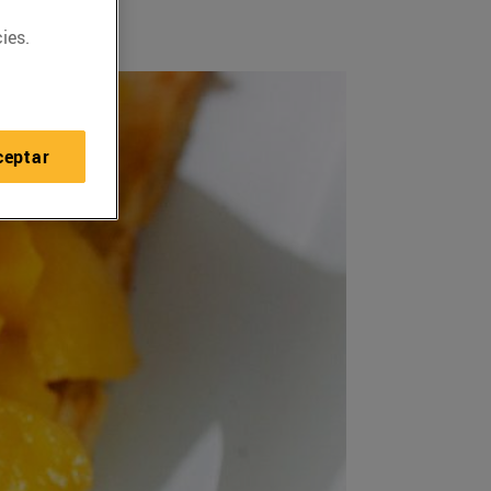
ies.
ceptar