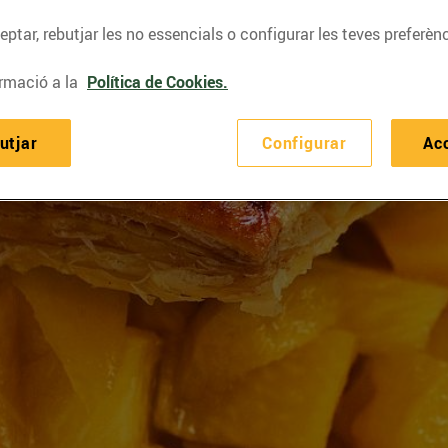
ptar, rebutjar les no essencials o configurar les teves preferènc
rmació a la
Política de Cookies.
utjar
Configurar
Ac