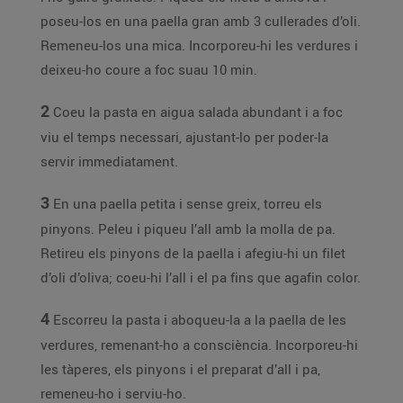
poseu-los en una paella gran amb 3 cullerades d’oli.
Remeneu-los una mica. Incorporeu-hi les verdures i
deixeu-ho coure a foc suau 10 min.
2
Coeu la pasta en aigua salada abundant i a foc
viu el temps necessari, ajustant-lo per poder-la
servir immediatament.
3
En una paella petita i sense greix, torreu els
pinyons. Peleu i piqueu l’all amb la molla de pa.
Retireu els pinyons de la paella i afegiu-hi un filet
d’oli d’oliva; coeu-hi l’all i el pa fins que agafin color.
4
Escorreu la pasta i aboqueu-la a la paella de les
verdures, remenant-ho a consciència. Incorporeu-hi
les tàperes, els pinyons i el preparat d’all i pa,
remeneu-ho i serviu-ho.