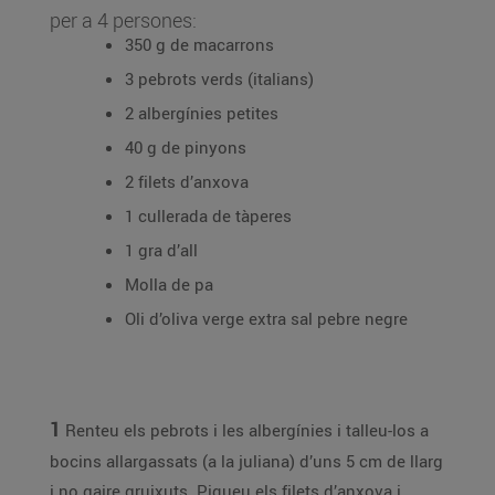
per a 4 persones:
350 g de macarrons
3 pebrots verds (italians)
2 albergínies petites
40 g de pinyons
2 filets d’anxova
1 cullerada de tàperes
1 gra d’all
Molla de pa
Oli d’oliva verge extra sal pebre negre
1
Renteu els pebrots i les albergínies i talleu-los a
bocins allargassats (a la juliana) d’uns 5 cm de llarg
i no gaire gruixuts. Piqueu els filets d’anxova i