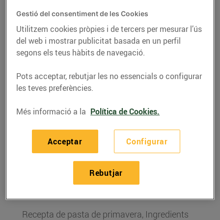
Gestió del consentiment de les Cookies
Utilitzem cookies pròpies i de tercers per mesurar l’ús
del web i mostrar publicitat basada en un perfil
segons els teus hàbits de navegació.
Pots acceptar, rebutjar les no essencials o configurar
les teves preferències.
Més informació a la
Política de Cookies.
RECEPTES
Acceptar
Configurar
Pasta de primavera
Rebutjar
11/d’octubre/2018
Recepta de pasta de primavera, Ingredients