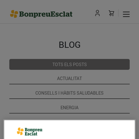
BLOG
TOTS ELS POSTS
ACTUALITAT
CONSELLS I HÀBITS SALUDABLES
ENERGIA
GASTRONOMIA I TRADICIONS
RECEPTES