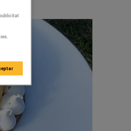
publicitat
ies.
ceptar