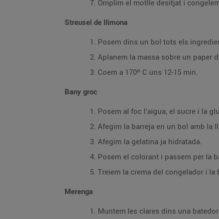
Omplim el motlle desitjat i congele
Streusel de llimona
Posem dins un bol tots els ingredie
Aplanem la massa sobre un paper de
Coem a 170º C uns 12-15 min.
Bany groc
Posem al foc l’aigua, el sucre i la g
Afegim la barreja en un bol amb la l
Afegim la gelatina ja hidratada.
Posem el colorant i passem per la b
Treiem la crema del congelador i l
Merenga
Muntem les clares dins una batedora