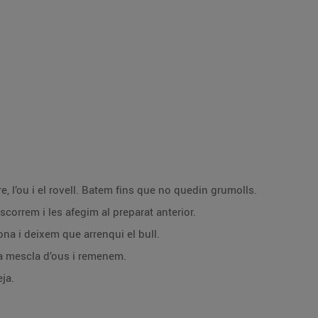
e, l’ou i el rovell. Batem fins que no quedin grumolls.
escorrem i les afegim al preparat anterior.
na i deixem que arrenqui el bull.
la mescla d’ous i remenem.
eja.