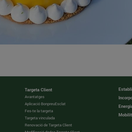
Establ
Targeta Client
Avantatges
Incorpo
Aplicació BonpreuEsclat
Energi
Fes-te la targeta
Mobilit
Targeta vinculada
Renovació de Targeta Client