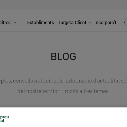
ltres
Establiments
Targeta Client
Incorpora't
BLOG
ceptes, consells nutricionals, informació d’actualitat
del nostre territori i molts altres temes.
TAT
CONSELLS I HÀBITS SALUDABLES
ENERGIA
GASTRONOMIA