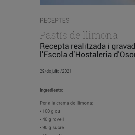
RECEPTES
Pastís de llimona
Recepta realitzada i grava
l'Escola d'Hostaleria d'Oso
29/de juliol/2021
Ingredients:
Per a la crema de llimona:
▪️ 100 g ou
▪️ 40 g rovell
▪️ 90 g sucre