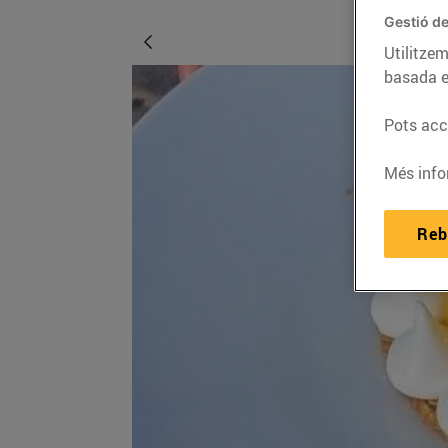
Gestió de
Utilitzem
basada e
Pots acce
Més info
Reb