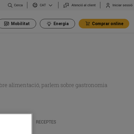
Cerca
Atenció al client
Iniciar sessió
CAT
Mobilitat
Energia
Comprar online
 sobre alimentació, parlem sobre gastronomia
 I TRADICIONS
RECEPTES