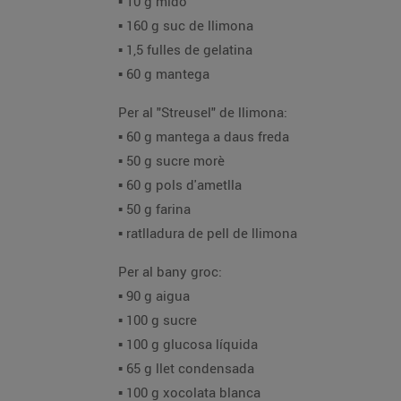
▪️ 10 g midó
▪️ 160 g suc de llimona
▪️ 1,5 fulles de gelatina
▪️ 60 g mantega
Per al "Streusel" de llimona:
▪️ 60 g mantega a daus freda
▪️ 50 g sucre morè
▪️ 60 g pols d'ametlla
▪️ 50 g farina
▪️ ratlladura de pell de llimona
Per al bany groc:
▪️ 90 g aigua
▪️ 100 g sucre
▪️ 100 g glucosa líquida
▪️ 65 g llet condensada
▪️ 100 g xocolata blanca