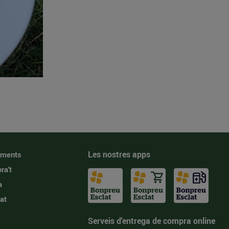
Les nostres apps
iments
ra't
a
at
Serveis d'entrega de compra online