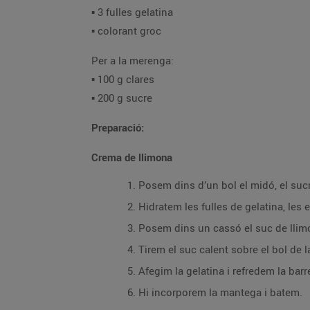
▪️ 3 fulles gelatina
▪️ colorant groc
Per a la merenga:
▪️ 100 g clares
▪️ 200 g sucre
Preparació:
Crema de llimona
Posem dins d’un bol el midó, el sucr
Hidratem les fulles de gelatina, les 
Posem dins un cassó el suc de llimo
Tirem el suc calent sobre el bol de 
Afegim la gelatina i refredem la barr
Hi incorporem la mantega i batem.