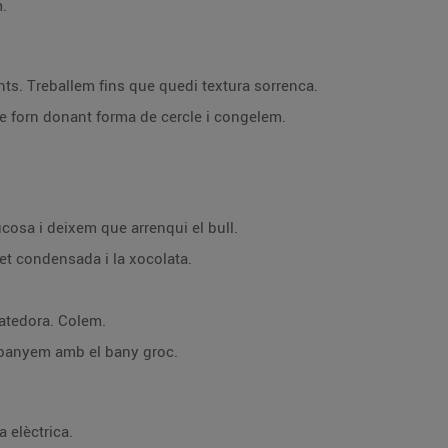
m.
nts. Treballem fins que quedi textura sorrenca.
 forn donant forma de cercle i congelem.
lucosa i deixem que arrenqui el bull.
let condensada i la xocolata.
atedora. Colem.
a banyem amb el bany groc.
 elèctrica.