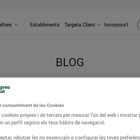
ltres
Establiments
Targeta Client
Incorpora't
BLOG
ceptes, consells nutricionals, informació d’actualitat
del nostre territori i molts altres temes.
l consentiment de les Cookies
 cookies pròpies i de tercers per mesurar l’ús del web i mostrar 
n un perfil segons els teus hàbits de navegació.
TAT
CONSELLS I HÀBITS SALUDABLES
ENERGIA
GASTRONOMIA
ptar, rebutjar les no essencials o configurar les teves preferènc