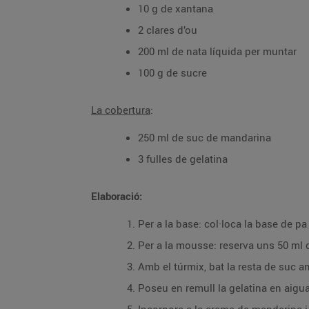
10 g de xantana
2 clares d’ou
200 ml de nata líquida per muntar
100 g de sucre
La cobertura
:
250 ml de suc de mandarina
3 fulles de gelatina
Elaboració:
Per a la base: col·loca la base de p
Per a la mousse: reserva uns 50 ml
Amb el túrmix, bat la resta de suc 
Poseu en remull la gelatina en aigua