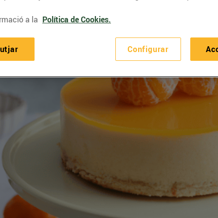
rmació a la
Política de Cookies.
utjar
Configurar
Ac