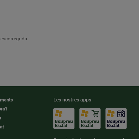
a escorreguda.
Les nostres apps
iments
ra't
a
at