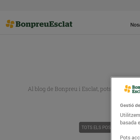
Nosa
Al blog de Bonpreu i Esclat, pots trobar re
Gestió de
Utilitzem
basada e
TOTS ELS POSTS
ACTUALI
Pots acce