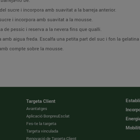
barreja-ho bé.
el sucre i incorpora amb suavitat a la barreja anterior.
sucre i incorpora amb suavitat a la mousse.
de pessic i reserva a la nevera fins que qualli.
na amb aigua freda. Escalfa una petita part del suc i fon la gelatin
a amb compte sobre la mousse.
Establ
Targeta Client
Avantatges
Incorpo
Aplicació BonpreuEsclat
Energi
Fes-te la targeta
Mobilit
Targeta vinculada
Renovació de Targeta Client