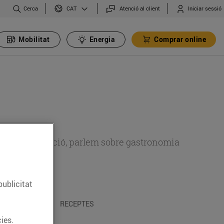
Cerca
Atenció al client
Iniciar sessió
CAT
Mobilitat
Energia
Comprar online
 sobre alimentació, parlem sobre gastronomia
publicitat
 I TRADICIONS
RECEPTES
ies.