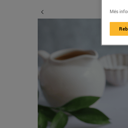
Més info
Reb